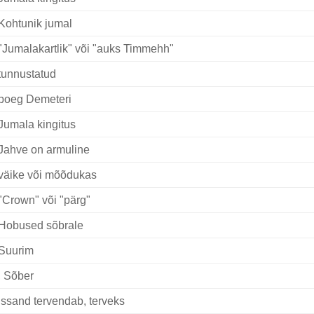
Kohtunik jumal
"Jumalakartlik" või "auks Timmehh"
tunnustatud
poeg Demeteri
Jumala kingitus
Jahve on armuline
väike või mõõdukas
"Crown" või "pärg"
Hobused sõbrale
Suurim
, Sõber
Issand tervendab, terveks