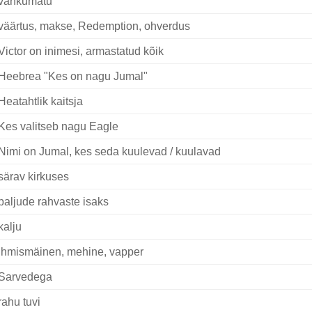
vankumatu
väärtus, makse, Redemption, ohverdus
Victor on inimesi, armastatud kõik
Heebrea "Kes on nagu Jumal"
Heatahtlik kaitsja
Kes valitseb nagu Eagle
Nimi on Jumal, kes seda kuulevad / kuulavad
särav kirkuses
paljude rahvaste isaks
kalju
Ihmismäinen, mehine, vapper
Sarvedega
rahu tuvi