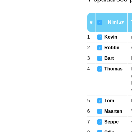
#
Nimi
♂
1
Kevin
♂
2
Robbe
♂
3
Bart
♂
4
Thomas
♂
5
Tom
♂
6
Maarten
♂
7
Seppe
♂