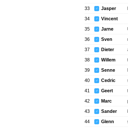
33
Jasper
♂
34
Vincent
♂
35
Jarne
♂
36
Sven
♂
37
Dieter
♂
38
Willem
♂
39
Senne
♂
40
Cedric
♂
41
Geert
♂
42
Marc
♂
43
Sander
♂
44
Glenn
♂