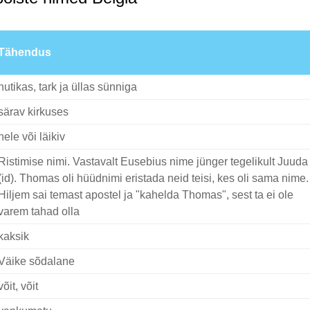
Tähendus
nutikas, tark ja üllas sünniga
särav kirkuses
hele või läikiv
Ristimise nimi. Vastavalt Eusebius nime jünger tegelikult Juuda
(id). Thomas oli hüüdnimi eristada neid teisi, kes oli sama nime.
Hiljem sai temast apostel ja "kahelda Thomas", sest ta ei ole
varem tahad olla
kaksik
Väike sõdalane
võit, võit