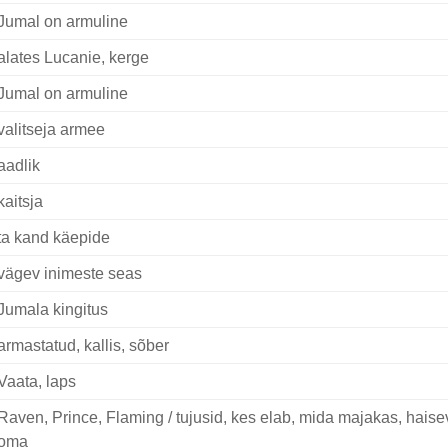
Jumal on armuline
alates Lucanie, kerge
Jumal on armuline
valitseja armee
aadlik
kaitsja
ta kand käepide
vägev inimeste seas
Jumala kingitus
armastatud, kallis, sõber
Vaata, laps
Raven, Prince, Flaming / tujusid, kes elab, mida majakas, haise
oma