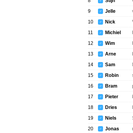
8
Stijn
♂
9
Jelle
♂
10
Nick
♂
11
Michiel
♂
12
Wim
♂
13
Arne
♂
14
Sam
♂
15
Robin
♂
16
Bram
♂
17
Pieter
♂
18
Dries
♂
19
Niels
♂
20
Jonas
♂