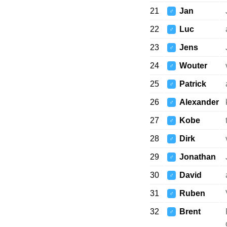
21
Jan
♂
22
Luc
♂
23
Jens
♂
24
Wouter
♂
25
Patrick
♂
26
Alexander
♂
27
Kobe
♂
28
Dirk
♂
29
Jonathan
♂
30
David
♂
31
Ruben
♂
32
Brent
♂