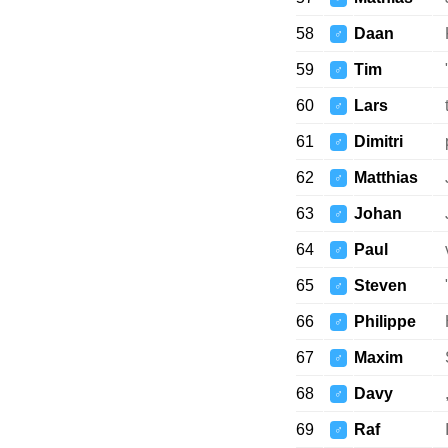
58
Daan
♂
59
Tim
♂
60
Lars
♂
61
Dimitri
♂
62
Matthias
♂
63
Johan
♂
64
Paul
♂
65
Steven
♂
66
Philippe
♂
67
Maxim
♂
68
Davy
♂
69
Raf
♂