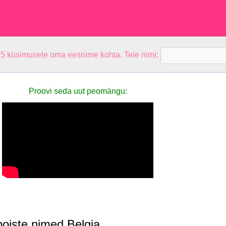
 5 küsimusele oma eesnime kohta. Teie nimi:
Proovi seda uut peomängu:
oiste nimed Belgia