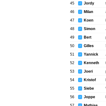
45
Jordy
♂
46
Milan
♂
47
Koen
♂
48
Simon
♂
49
Bert
♂
50
Gilles
♂
51
Yannick
♂
52
Kenneth
♂
53
Joeri
♂
54
Kristof
♂
55
Siebe
♂
56
Joppe
♂
57
Mathias
♂