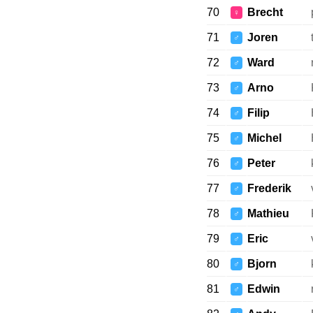
70
Brecht
♀
71
Joren
♂
72
Ward
♂
73
Arno
♂
74
Filip
♂
75
Michel
♂
76
Peter
♂
77
Frederik
♂
78
Mathieu
♂
79
Eric
♂
80
Bjorn
♂
81
Edwin
♂