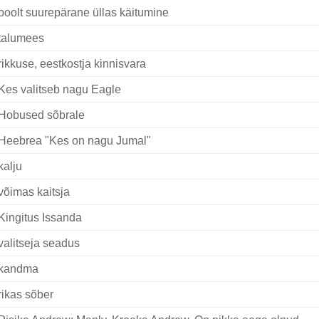
poolt suurepärane üllas käitumine
talumees
rikkuse, eestkostja kinnisvara
Kes valitseb nagu Eagle
Hobused sõbrale
Heebrea "Kes on nagu Jumal"
kalju
võimas kaitsja
Kingitus Issanda
valitseja seadus
kandma
rikas sõber