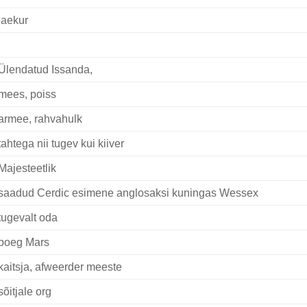
laekur
Ülendatud Issanda,
mees, poiss
armee, rahvahulk
tahtega nii tugev kui kiiver
Majesteetlik
saadud Cerdic esimene anglosaksi kuningas Wessex
tugevalt oda
poeg Mars
kaitsja, afweerder meeste
sõitjale org