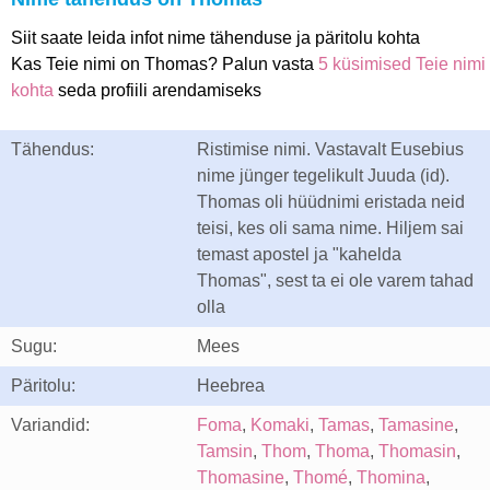
Siit saate leida infot nime tähenduse ja päritolu kohta
Kas Teie nimi on Thomas? Palun vasta
5 küsimised Teie nimi
kohta
seda profiili arendamiseks
Tähendus:
Ristimise nimi. Vastavalt Eusebius
nime jünger tegelikult Juuda (id).
Thomas oli hüüdnimi eristada neid
teisi, kes oli sama nime. Hiljem sai
temast apostel ja "kahelda
Thomas", sest ta ei ole varem tahad
olla
Sugu:
Mees
Päritolu:
Heebrea
Variandid:
Foma
,
Komaki
,
Tamas
,
Tamasine
,
Tamsin
,
Thom
,
Thoma
,
Thomasin
,
Thomasine
,
Thomé
,
Thomina
,