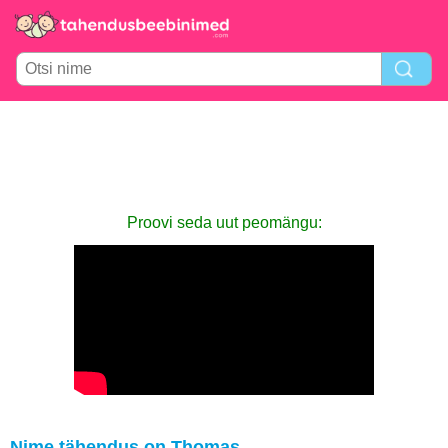
Proovi seda uut peomängu:
Nime tähendus on Thomas