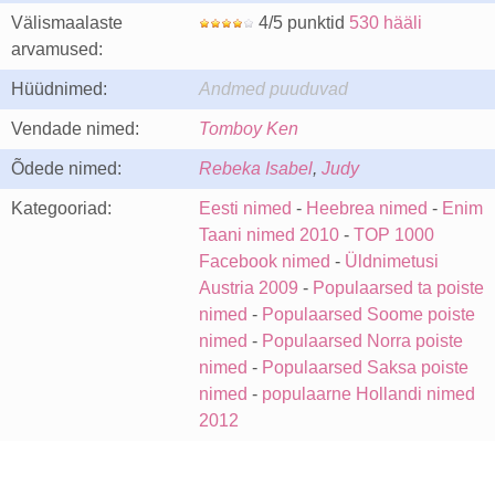
Välismaalaste
4/5 punktid
530 hääli
arvamused:
Hüüdnimed:
Andmed puuduvad
Vendade nimed:
Tomboy Ken
Õdede nimed:
Rebeka Isabel
,
Judy
Kategooriad:
Eesti nimed
-
Heebrea nimed
-
Enim
Taani nimed 2010
-
TOP 1000
Facebook nimed
-
Üldnimetusi
Austria 2009
-
Populaarsed ta poiste
nimed
-
Populaarsed Soome poiste
nimed
-
Populaarsed Norra poiste
nimed
-
Populaarsed Saksa poiste
nimed
-
populaarne Hollandi nimed
2012