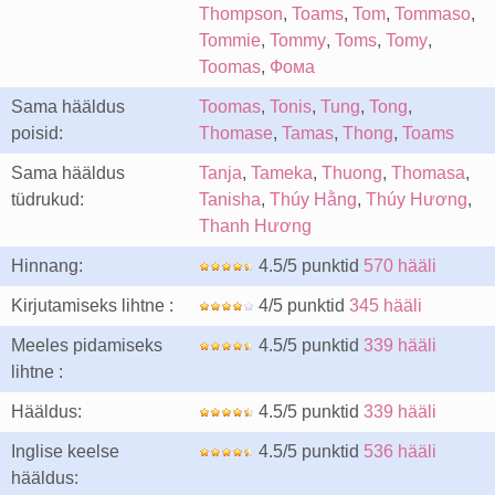
Thompson
,
Toams
,
Tom
,
Tommaso
,
Tommie
,
Tommy
,
Toms
,
Tomy
,
Toomas
,
Фома
Sama hääldus
Toomas
,
Tonis
,
Tung
,
Tong
,
poisid:
Thomase
,
Tamas
,
Thong
,
Toams
Sama hääldus
Tanja
,
Tameka
,
Thuong
,
Thomasa
,
tüdrukud:
Tanisha
,
Thúy Hằng
,
Thúy Hương
,
Thanh Hương
Hinnang:
4.5/5 punktid
570 hääli
Kirjutamiseks lihtne :
4/5 punktid
345 hääli
Meeles pidamiseks
4.5/5 punktid
339 hääli
lihtne :
Hääldus:
4.5/5 punktid
339 hääli
Inglise keelse
4.5/5 punktid
536 hääli
hääldus: