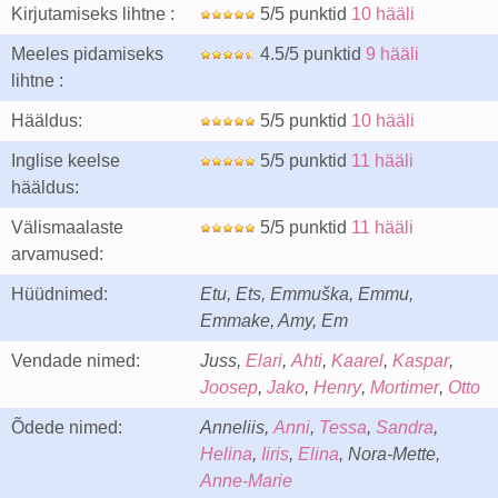
Kirjutamiseks lihtne :
5/5 punktid
10 hääli
Meeles pidamiseks
4.5/5 punktid
9 hääli
lihtne :
Hääldus:
5/5 punktid
10 hääli
Inglise keelse
5/5 punktid
11 hääli
hääldus:
Välismaalaste
5/5 punktid
11 hääli
arvamused:
Hüüdnimed:
Etu, Ets, Emmuška, Emmu,
Emmake, Amy, Em
Vendade nimed:
Juss,
Elari
,
Ahti
,
Kaarel
,
Kaspar
,
Joosep
,
Jako
,
Henry
,
Mortimer
,
Otto
Õdede nimed:
Anneliis,
Anni
,
Tessa
,
Sandra
,
Helina
,
Iiris
,
Elina
, Nora-Mette,
Anne-Marie