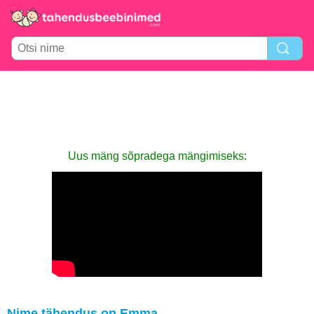
Uus mäng sõpradega mängimiseks:
Nime tähendus on Emma