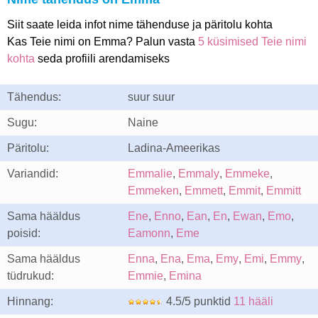
Siit saate leida infot nime tähenduse ja päritolu kohta
Kas Teie nimi on Emma? Palun vasta
5 küsimised Teie nimi
kohta
seda profiili arendamiseks
Tähendus:
suur suur
Sugu:
Naine
Päritolu:
Ladina-Ameerikas
Variandid:
Emmalie
,
Emmaly
,
Emmeke
,
Emmeken
,
Emmett
,
Emmit
,
Emmitt
Sama hääldus
Ene
,
Enno
,
Ean
,
En
,
Ewan
,
Emo
,
poisid:
Eamonn
,
Eme
Sama hääldus
Enna
,
Ena
,
Ema
,
Emy
,
Emi
,
Emmy
,
tüdrukud:
Emmie
,
Emina
Hinnang:
4.5/5 punktid
11 hääli