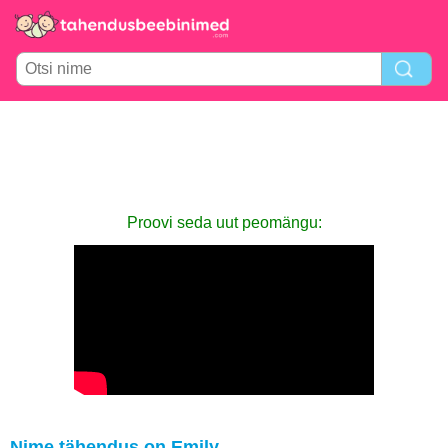
Proovi seda uut peomängu:
Nime tähendus on Emily