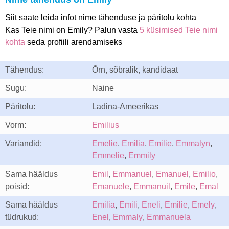
Siit saate leida infot nime tähenduse ja päritolu kohta
Kas Teie nimi on Emily? Palun vasta
5 küsimised Teie nimi
kohta
seda profiili arendamiseks
Tähendus:
Õrn, sõbralik, kandidaat
Sugu:
Naine
Päritolu:
Ladina-Ameerikas
Vorm:
Emilius
Variandid:
Emelie
,
Emilia
,
Emilie
,
Emmalyn
,
Emmelie
,
Emmily
Sama hääldus
Emil
,
Emmanuel
,
Emanuel
,
Emilio
,
poisid:
Emanuele
,
Emmanuil
,
Emile
,
Emal
Sama hääldus
Emilia
,
Emili
,
Eneli
,
Emilie
,
Emely
,
tüdrukud:
Enel
,
Emmaly
,
Emmanuela