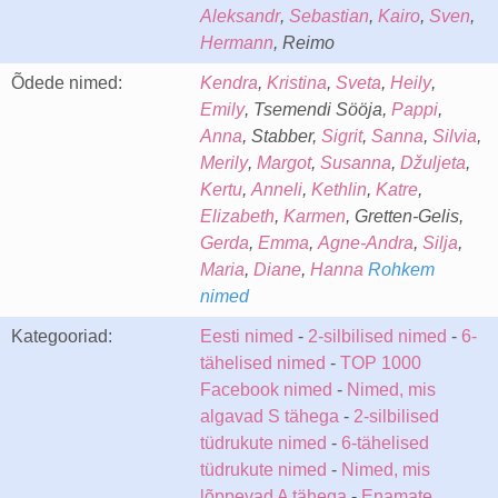
Aleksandr
,
Sebastian
,
Kairo
,
Sven
,
Hermann
, Reimo
Õdede nimed:
Kendra
,
Kristina
,
Sveta
,
Heily
,
Emily
, Tsemendi Sööja,
Pappi
,
Anna
, Stabber,
Sigrit
,
Sanna
,
Silvia
,
Merily
,
Margot
,
Susanna
,
Džuljeta
,
Kertu
,
Anneli
,
Kethlin
,
Katre
,
Elizabeth
,
Karmen
, Gretten-Gelis,
Gerda
,
Emma
,
Agne-Andra
,
Silja
,
Maria
,
Diane
,
Hanna
Rohkem
nimed
Kategooriad:
Eesti nimed
-
2-silbilised nimed
-
6-
tähelised nimed
-
TOP 1000
Facebook nimed
-
Nimed, mis
algavad S tähega
-
2-silbilised
tüdrukute nimed
-
6-tähelised
tüdrukute nimed
-
Nimed, mis
lõppevad A tähega
-
Enamate