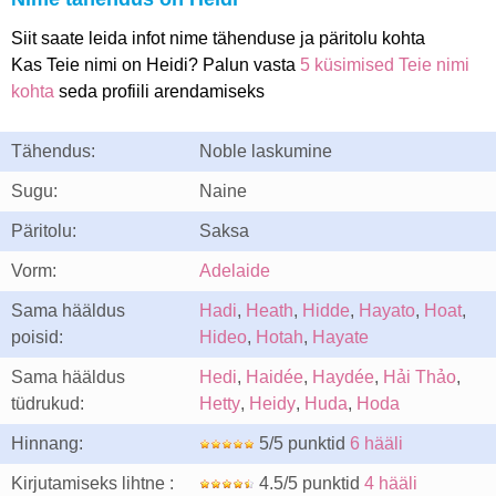
Siit saate leida infot nime tähenduse ja päritolu kohta
Kas Teie nimi on Heidi? Palun vasta
5 küsimised Teie nimi
kohta
seda profiili arendamiseks
Tähendus:
Noble laskumine
Sugu:
Naine
Päritolu:
Saksa
Vorm:
Adelaide
Sama hääldus
Hadi
,
Heath
,
Hidde
,
Hayato
,
Hoat
,
poisid:
Hideo
,
Hotah
,
Hayate
Sama hääldus
Hedi
,
Haidée
,
Haydée
,
Hải Thảo
,
tüdrukud:
Hetty
,
Heidy
,
Huda
,
Hoda
Hinnang:
5/5 punktid
6 hääli
Kirjutamiseks lihtne :
4.5/5 punktid
4 hääli