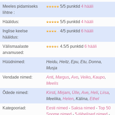
Meeles pidamiseks
5/5 punktid
4 hääli
lihtne :
Hääldus:
5/5 punktid
4 hääli
Inglise keelse
4/5 punktid
6 hääli
hääldus:
Välismaalaste
4.5/5 punktid
6 hääli
arvamused:
Hüüdnimed:
Heidu, Heitz, Epu, Etu, Donna,
Musja
Vendade nimed:
Anti
,
Margus
,
Avo
,
Veiko
,
Kaupo
,
Meelis
Õdede nimed:
Kirsti
,
Mirjam
,
Ülle
,
Ave
,
Heli
,
Liisa
,
Meelika,
Helen
, Kälina,
Ethel
Kategooriad:
Eesti nimed
-
Saksa nimed
-
Top 50
Soome nimed
-
5-tähelised nimed
-