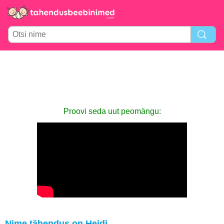
Proovi seda uut peomängu:
Nime tähendus on Heidi