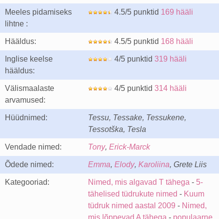
Meeles pidamiseks
4.5/5 punktid
169 hääli
lihtne :
Hääldus:
4.5/5 punktid
168 hääli
Inglise keelse
4/5 punktid
319 hääli
hääldus:
Välismaalaste
4/5 punktid
314 hääli
arvamused:
Hüüdnimed:
Tessu, Tessake, Tessukene,
Tessotška, Tesla
Vendade nimed:
Tony
,
Erick-Marck
Õdede nimed:
Emma
,
Elody
,
Karoliina
, Grete Liis
Kategooriad:
Nimed, mis algavad T tähega
-
5-
tähelised tüdrukute nimed
-
Kuum
tüdruk nimed aastal 2009
-
Nimed,
mis lõppevad A tähega
-
populaarne