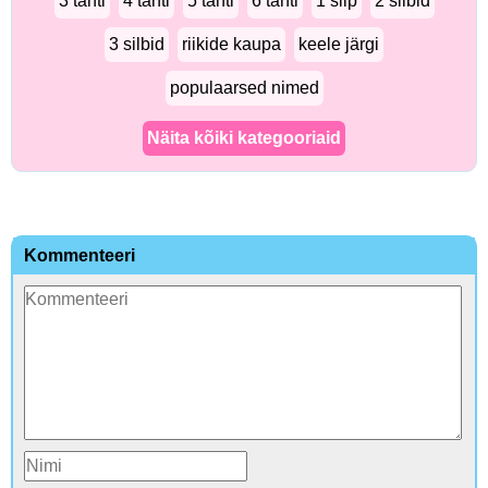
3 tähti
4 tähti
5 tähti
6 tähti
1 silp
2 silbid
3 silbid
riikide kaupa
keele järgi
populaarsed nimed
Näita kõiki kategooriaid
Kommenteeri