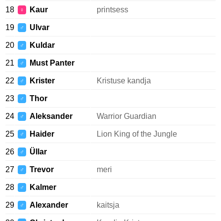
18
Kaur
printsess
♀
19
Ulvar
♂
20
Kuldar
♂
21
Must Panter
♂
22
Krister
Kristuse kandja
♂
23
Thor
♂
24
Aleksander
Warrior Guardian
♂
25
Haider
Lion King of the Jungle
♂
26
Üllar
♂
27
Trevor
meri
♂
28
Kalmer
♂
29
Alexander
kaitsja
♂