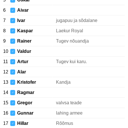
♂
6
Aivar
♂
7
Ivar
jugapuu ja sõdalane
♂
8
Kaspar
Laekur Royal
♂
9
Rainer
Tugev nõuandja
♂
10
Valdur
♂
11
Artur
Tugev kui karu.
♂
12
Alar
♂
13
Kristofer
Kandja
♂
14
Ragmar
♂
15
Gregor
valvsa teade
♂
16
Gunnar
lahing armee
♂
17
Hillar
Rõõmus
♂