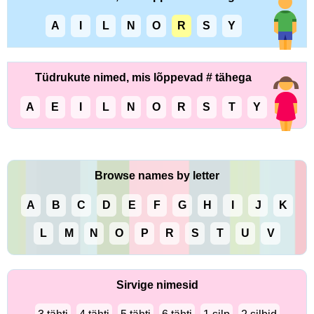
A
I
L
N
O
R
S
Y
Tüdrukute nimed, mis lõppevad # tähega
A
E
I
L
N
O
R
S
T
Y
Browse names by letter
A
B
C
D
E
F
G
H
I
J
K
L
M
N
O
P
R
S
T
U
V
Sirvige nimesid