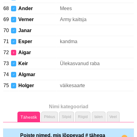
68
Ander
Mees
♂
69
Verner
Army kaitsja
♂
70
Janar
♂
71
Esper
kandma
♂
72
Aigar
♀
73
Keir
Ülekasvanud raba
♂
74
Algmar
♂
75
Holger
väikesaarte
♂
Nimi kategooriad
Tähestik
Pikkus
Silpid
Riigid
talen
Veel
Poiste nimed, mis lõppevad # tähega