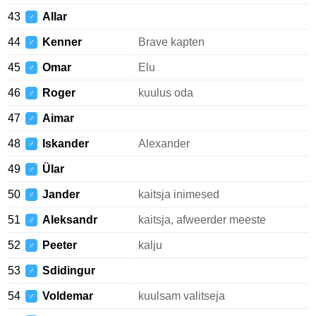
43
Allar
♂
44
Kenner
Brave kapten
♂
45
Omar
Elu
♂
46
Roger
kuulus oda
♂
47
Aimar
♂
48
Iskander
Alexander
♂
49
Ülar
♂
50
Jander
kaitsja inimesed
♂
51
Aleksandr
kaitsja, afweerder meeste
♂
52
Peeter
kalju
♂
53
Sdidingur
♂
54
Voldemar
kuulsam valitseja
♂