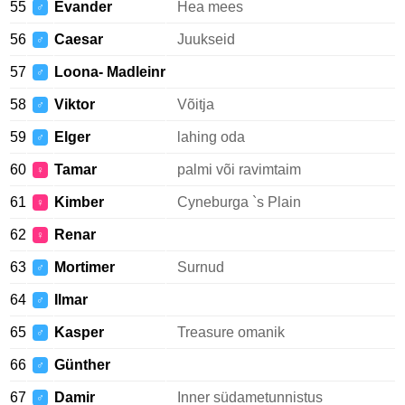
55
Evander
Hea mees
♂
56
Caesar
Juukseid
♂
57
Loona- Madleinr
♂
58
Viktor
Võitja
♂
59
Elger
lahing oda
♂
60
Tamar
palmi või ravimtaim
♀
61
Kimber
Cyneburga `s Plain
♀
62
Renar
♀
63
Mortimer
Surnud
♂
64
Ilmar
♂
65
Kasper
Treasure omanik
♂
66
Günther
♂
67
Damir
Inner südametunnistus
♂