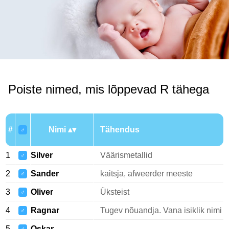
Poiste nimed, mis lõppevad R tähega
#
Nimi
Tähendus
♂
1
Silver
Väärismetallid
♂
2
Sander
kaitsja, afweerder meeste
♂
3
Oliver
Üksteist
♂
4
Ragnar
Tugev nõuandja. Vana isiklik nimi
♂
5
Oskar