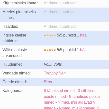
Kirjutamiseks lihtne :
Andmed puuduvad
Meeles pidamiseks
Andmed puuduvad
lihtne :
Hääldus:
Andmed puuduvad
Inglise keelse
5/5 punktid
1 hääli
hääldus:
Välismaalaste
5/5 punktid
1 hääli
arvamused:
Hüüdnimed:
Volli, Volts
Vendade nimed:
Tomboy Ken
Õdede nimed:
Erna
Kategooriad:
8-tähelised nimed
-
3-silbilised
poiste nimed
-
8-tähelised poiste
nimed
-
Nimed, mis algavad V
tähega
-
Nimed, mis lõppevad R