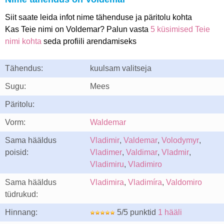
Siit saate leida infot nime tähenduse ja päritolu kohta
Kas Teie nimi on Voldemar? Palun vasta
5 küsimised Teie
nimi kohta
seda profiili arendamiseks
Tähendus:
kuulsam valitseja
Sugu:
Mees
Päritolu:
Vorm:
Waldemar
Sama hääldus
Vladimir
,
Valdemar
,
Volodymyr
,
poisid:
Vladimer
,
Valdimar
,
Vladmir
,
Vladimiru
,
Vladimiro
Sama hääldus
Vladimira
,
Vladimíra
,
Valdomiro
tüdrukud:
Hinnang:
5/5 punktid
1 hääli