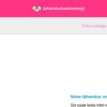
Palun vastage
Nime tähendus on
Siit saate leida infot