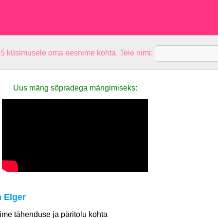
 5 küsimusele oma eesnime kohta. Teie nimi:
Uus mäng sõpradega mängimiseks:
 Elger
 nime tähenduse ja päritolu kohta