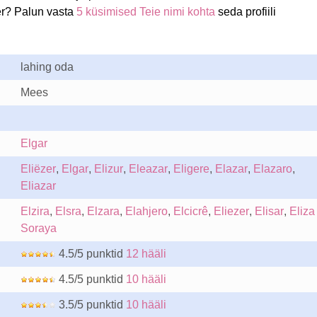
er? Palun vasta
5 küsimised Teie nimi kohta
seda profiili
lahing oda
Mees
Elgar
Eliëzer
,
Elgar
,
Elizur
,
Eleazar
,
Eligere
,
Elazar
,
Elazaro
,
Eliazar
Elzira
,
Elsra
,
Elzara
,
Elahjero
,
Elcicrê
,
Eliezer
,
Elisar
,
Eliza
Soraya
4.5/5 punktid
12 hääli
4.5/5 punktid
10 hääli
3.5/5 punktid
10 hääli