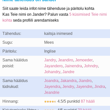
Siit saate leida infot nime tähenduse ja päritolu kohta
Kas Teie nimi on Jander? Palun vasta
5 küsimised Teie nimi
kohta
seda profiili arendamiseks
Tähendus:
kaitsja inimesed
Sugu:
Mees
Päritolu:
Inglise
Sama hääldus
Jandry
,
Jeandiro
,
Jemoeder
,
poisid:
Jayandero
,
Jainendra
,
Johndry
,
Johandry
,
Jandre
Sama hääldus
Joandra
,
Jakandra
,
Jiandro
,
tüdrukud:
Jayendra
,
Jendry
,
Jayendre
,
Jindra
,
Jeandrie
Hinnang:
4.5/5 punktid
87 hääli