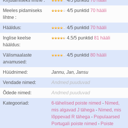
Kirjutamiseks lihtne :
4/5 punktid
70 hääli
Meeles pidamiseks
4/5 punktid
70 hääli
lihtne :
Hääldus:
4/5 punktid
70 hääli
Inglise keelse
4.5/5 punktid
81 hääli
hääldus:
Välismaalaste
4/5 punktid
80 hääli
arvamused:
Hüüdnimed:
Jannu, Jan, Jansu
Vendade nimed:
Andmed puuduvad
Õdede nimed:
Andmed puuduvad
Kategooriad:
6-tähelised poiste nimed
-
Nimed,
mis algavad J tähega
-
Nimed, mis
lõppevad R tähega
-
Populaarsed
Portugali poiste nimed
-
Poiste