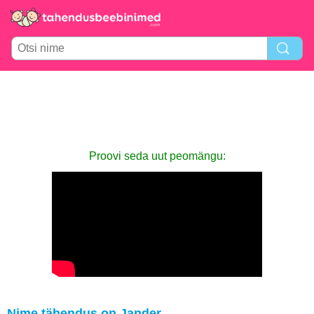
Proovi seda uut peomängu:
Nime tähendus on Jander