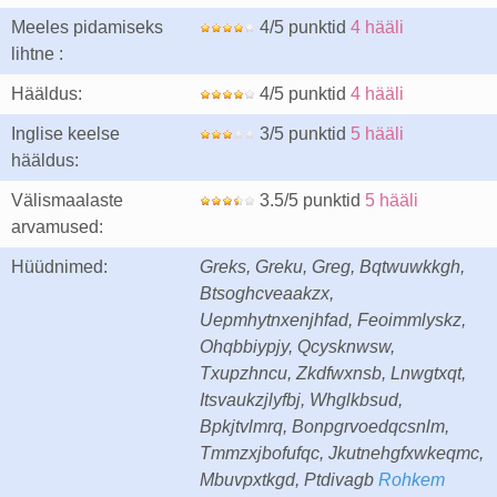
Meeles pidamiseks
4/5 punktid
4 hääli
lihtne :
Hääldus:
4/5 punktid
4 hääli
Inglise keelse
3/5 punktid
5 hääli
hääldus:
Välismaalaste
3.5/5 punktid
5 hääli
arvamused:
Hüüdnimed:
Greks, Greku, Greg, Bqtwuwkkgh,
Btsoghcveaakzx,
Uepmhytnxenjhfad, Feoimmlyskz,
Ohqbbiypjy, Qcysknwsw,
Txupzhncu, Zkdfwxnsb, Lnwgtxqt,
Itsvaukzjlyfbj, Whglkbsud,
Bpkjtvlmrq, Bonpgrvoedqcsnlm,
Tmmzxjbofufqc, Jkutnehgfxwkeqmc,
Mbuvpxtkgd, Ptdivagb
Rohkem