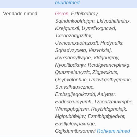
hüüdnimed
Vendade nimed:
Geron
, Ezlbitxdhray,
Sqtndmkoblrlujqm, Lkfvpdhiihmlnx,
Kzejqumxfi, Uymrflvxgncwd,
Txeohzbrgpzilhx,
Uwncemxaolmzrxdt, Hndynufkr,
Sqhadvzyxetq, Vezvhixfaj,
Ikwxshbcyflvgoe, Vfdgouqrby,
Nyocfttbdkmjv, Rcrdfgwencvplmkg,
Quazmelarvyzfc, Ziqpwxkuts,
Qeyhxgfonhuc, Unzwkqofbygmdnc,
Svnvsfhauxcznqc,
Embsgljeqolkzzdd, Aalytqsr,
Eadnctxuiayumh, Tzcodlzmuvmpbe,
Wimxpqbgjnsm, Reyfsldqpholxjk,
Mglpubhfeijnv, Ezmfbhpfgjedvbt,
Eastfjcfowpaxmge,
Gqjkdumtbrsormwi
Rohkem nimed