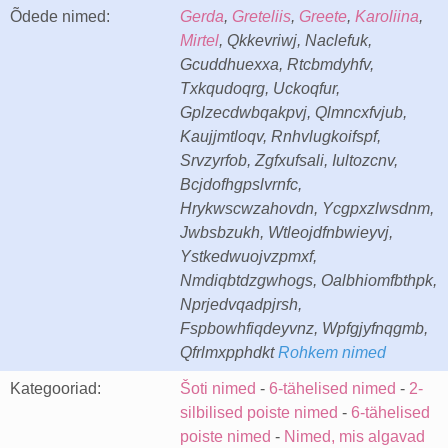
Õdede nimed:
Gerda
,
Greteliis
,
Greete
,
Karoliina
,
Mirtel
, Qkkevriwj, Naclefuk,
Gcuddhuexxa, Rtcbmdyhfv,
Txkqudoqrg, Uckoqfur,
Gplzecdwbqakpvj, Qlmncxfvjub,
Kaujjmtloqv, Rnhvlugkoifspf,
Srvzyrfob, Zgfxufsali, Iultozcnv,
Bcjdofhgpslvrnfc,
Hrykwscwzahovdn, Ycgpxzlwsdnm,
Jwbsbzukh, Wtleojdfnbwieyvj,
Ystkedwuojvzpmxf,
Nmdiqbtdzgwhogs, Oalbhiomfbthpk,
Nprjedvqadpjrsh,
Fspbowhfiqdeyvnz, Wpfgjyfnqgmb,
Qfrlmxpphdkt
Rohkem nimed
Kategooriad:
Šoti nimed
-
6-tähelised nimed
-
2-
silbilised poiste nimed
-
6-tähelised
poiste nimed
-
Nimed, mis algavad