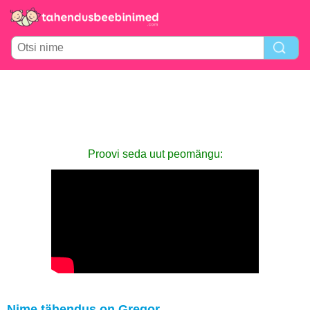
Proovi seda uut peomängu:
Nime tähendus on Gregor