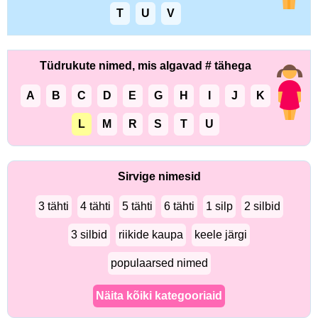
T
U
V
Tüdrukute nimed, mis algavad # tähega
A
B
C
D
E
G
H
I
J
K
L
M
R
S
T
U
Sirvige nimesid
3 tähti
4 tähti
5 tähti
6 tähti
1 silp
2 silbid
3 silbid
riikide kaupa
keele järgi
populaarsed nimed
Näita kõiki kategooriaid