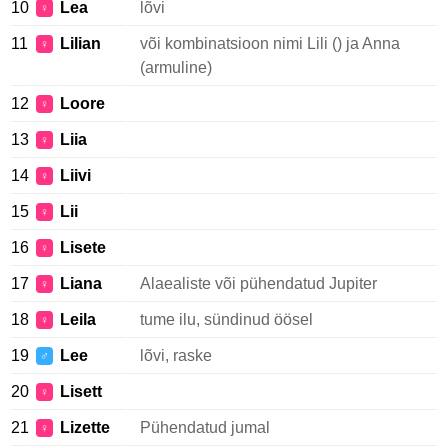
10
Lea
lõvi
♀
11
Lilian
või kombinatsioon nimi Lili () ja Anna
♀
(armuline)
12
Loore
♀
13
Liia
♀
14
Liivi
♀
15
Lii
♀
16
Lisete
♀
17
Liana
Alaealiste või pühendatud Jupiter
♀
18
Leila
tume ilu, sündinud öösel
♀
19
Lee
lõvi, raske
♂
20
Lisett
♀
21
Lizette
Pühendatud jumal
♀