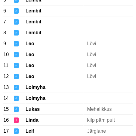
♂
6
Lembit
♂
7
Lembit
♂
8
Lembit
♂
9
Leo
Lõvi
♂
10
Leo
Lõvi
♂
11
Leo
Lõvi
♂
12
Leo
Lõvi
♂
13
Lolmyha
♂
14
Lolmyha
♂
15
Lukas
Mehelikkus
♂
16
Linda
kilp pärn puit
♀
17
Leif
Järglane
♂