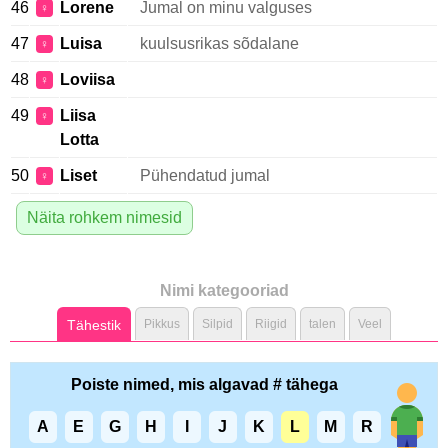
46
Lorene
Jumal on minu valguses
♀
47
Luisa
kuulsusrikas sõdalane
♀
48
Loviisa
♀
49
Liisa
♀
Lotta
50
Liset
Pühendatud jumal
♀
Näita rohkem nimesid
Nimi kategooriad
Tähestik
Pikkus
Silpid
Riigid
talen
Veel
Poiste nimed, mis algavad # tähega
A
E
G
H
I
J
K
L
M
R