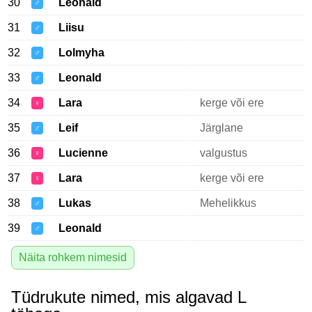
30
Leonald
♂
31
Liisu
♂
32
Lolmyha
♂
33
Leonald
♂
34
Lara
kerge või ere
♀
35
Leif
Järglane
♂
36
Lucienne
valgustus
♀
37
Lara
kerge või ere
♀
38
Lukas
Mehelikkus
♂
39
Leonald
♂
Näita rohkem nimesid
Tüdrukute nimed, mis algavad L