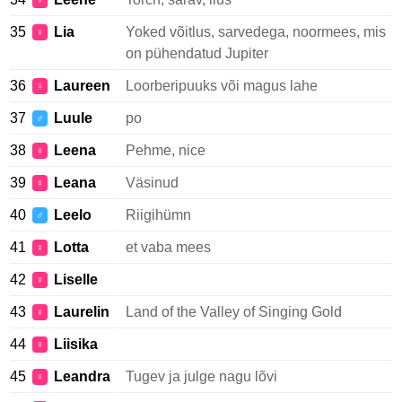
♀
35
Lia
Yoked võitlus, sarvedega, noormees, mis
♀
on pühendatud Jupiter
36
Laureen
Loorberipuuks või magus lahe
♀
37
Luule
po
♂
38
Leena
Pehme, nice
♀
39
Leana
Väsinud
♀
40
Leelo
Riigihümn
♂
41
Lotta
et vaba mees
♀
42
Liselle
♀
43
Laurelin
Land of the Valley of Singing Gold
♀
44
Liisika
♀
45
Leandra
Tugev ja julge nagu lõvi
♀