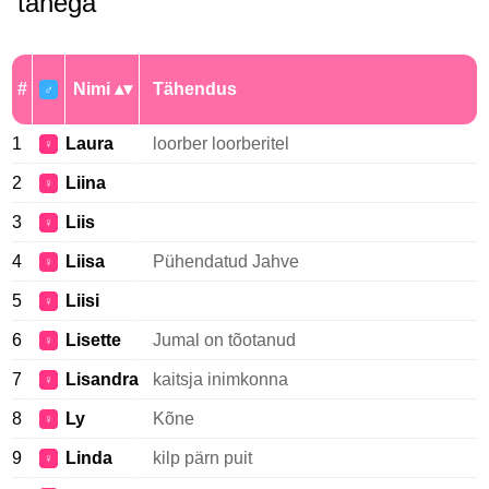
tähega
#
Nimi
Tähendus
♂
1
Laura
loorber loorberitel
♀
2
Liina
♀
3
Liis
♀
4
Liisa
Pühendatud Jahve
♀
5
Liisi
♀
6
Lisette
Jumal on tõotanud
♀
7
Lisandra
kaitsja inimkonna
♀
8
Ly
Kõne
♀
9
Linda
kilp pärn puit
♀