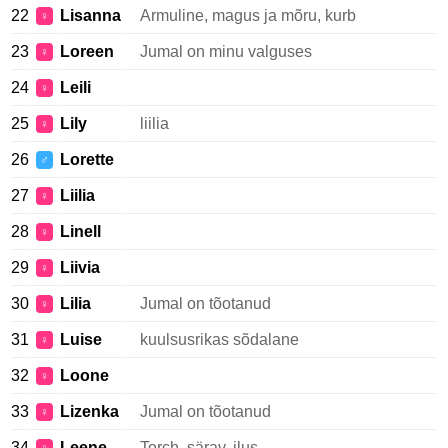
22
Lisanna
Armuline, magus ja mõru, kurb
♀
23
Loreen
Jumal on minu valguses
♀
24
Leili
♀
25
Lily
liilia
♀
26
Lorette
♂
27
Liilia
♀
28
Linell
♀
29
Liivia
♀
30
Lilia
Jumal on tõotanud
♀
31
Luise
kuulsusrikas sõdalane
♀
32
Loone
♀
33
Lizenka
Jumal on tõotanud
♀
34
Leene
Torch, särav, ilus