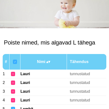
Poiste nimed, mis algavad L tähega
#
Nimi
Tähendus
♂
1
Lauri
tunnustatud
♀
2
Lauri
tunnustatud
♀
3
Lauri
tunnustatud
♀
4
Lauri
tunnustatud
♀
5
Lembit