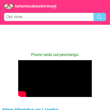
Proovi seda uut peomängu:
Nime tähendus on Lizenka