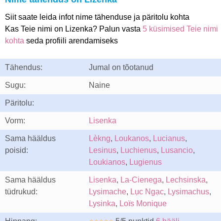
Siit saate leida infot nime tähenduse ja päritolu kohta
Kas Teie nimi on Lizenka? Palun vasta
5 küsimised Teie nimi
kohta
seda profiili arendamiseks
Tähendus:
Jumal on tõotanud
Sugu:
Naine
Päritolu:
Vorm:
Lisenka
Sama hääldus
Lèkng
,
Loukanos
,
Lucianus
,
poisid:
Lesinus
,
Luchienus
,
Lusancio
,
Loukianos
,
Lugienus
Sama hääldus
Lisenka
,
La-Cienega
,
Lechsinska
,
tüdrukud:
Lysimache
,
Lục Ngạc
,
Lysimachus
,
Lysinka
,
Loïs Monique