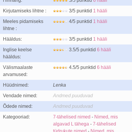
Hinnang:
5/5 punktid
6 hääli
Kirjutamiseks lihtne :
3/5 punktid
1 hääli
Meeles pidamiseks
4/5 punktid
1 hääli
lihtne :
Hääldus:
3/5 punktid
1 hääli
Inglise keelse
3.5/5 punktid
6 hääli
hääldus:
Välismaalaste
4.5/5 punktid
6 hääli
arvamused:
Hüüdnimed:
Lenka
Vendade nimed:
Andmed puuduvad
Õdede nimed:
Andmed puuduvad
Kategooriad:
7-tähelised nimed
-
Nimed, mis
algavad L tähega
-
7-tähelised
tüdrukute nimed
-
Nimed, mis