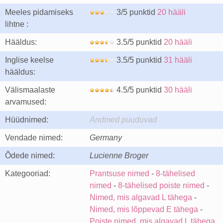
Meeles pidamiseks
3/5 punktid
20 hääli
lihtne :
Hääldus:
3.5/5 punktid
20 hääli
Inglise keelse
3.5/5 punktid
31 hääli
hääldus:
Välismaalaste
4.5/5 punktid
30 hääli
arvamused:
Hüüdnimed:
Andmed puuduvad
Vendade nimed:
Germany
Õdede nimed:
Lucienne Broger
Kategooriad:
Prantsuse nimed
-
8-tähelised
nimed
-
8-tähelised poiste nimed
-
Nimed, mis algavad L tähega
-
Nimed, mis lõppevad E tähega
-
Poiste nimed, mis algavad L tähega