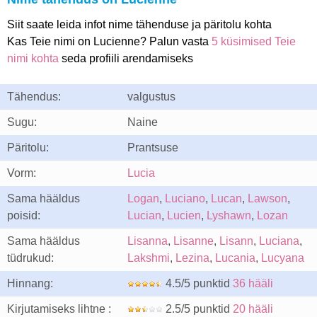
Siit saate leida infot nime tähenduse ja päritolu kohta
Kas Teie nimi on Lucienne? Palun vasta
5 küsimised Teie
nimi kohta
seda profiili arendamiseks
Tähendus:
valgustus
Sugu:
Naine
Päritolu:
Prantsuse
Vorm:
Lucia
Sama hääldus
Logan
,
Luciano
,
Lucan
,
Lawson
,
poisid:
Lucian
,
Lucien
,
Lyshawn
,
Lozan
Sama hääldus
Lisanna
,
Lisanne
,
Lisann
,
Luciana
,
tüdrukud:
Lakshmi
,
Lezina
,
Lucania
,
Lucyana
Hinnang:
4.5/5 punktid
36 hääli
Kirjutamiseks lihtne :
2.5/5 punktid
20 hääli