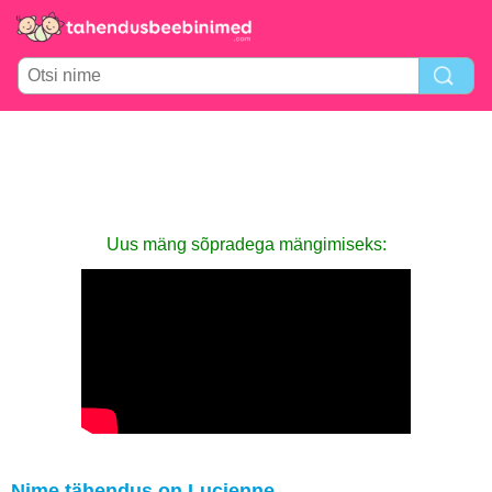
Uus mäng sõpradega mängimiseks:
Nime tähendus on Lucienne