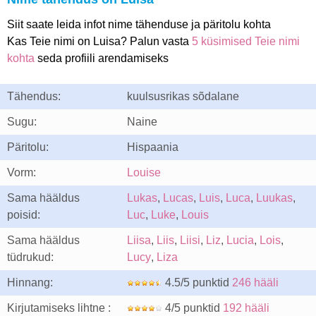
Siit saate leida infot nime tähenduse ja päritolu kohta
Kas Teie nimi on Luisa? Palun vasta
5 küsimised Teie nimi
kohta
seda profiili arendamiseks
Tähendus:
kuulsusrikas sõdalane
Sugu:
Naine
Päritolu:
Hispaania
Vorm:
Louise
Sama hääldus
Lukas
,
Lucas
,
Luis
,
Luca
,
Luukas
,
poisid:
Luc
,
Luke
,
Louis
Sama hääldus
Liisa
,
Liis
,
Liisi
,
Liz
,
Lucia
,
Lois
,
tüdrukud:
Lucy
,
Liza
Hinnang:
4.5/5 punktid
246 hääli
Kirjutamiseks lihtne :
4/5 punktid
192 hääli