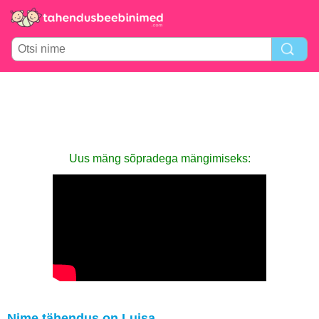
Uus mäng sõpradega mängimiseks:
Nime tähendus on Luisa