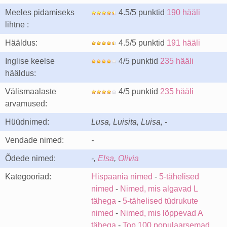
Meeles pidamiseks
4.5/5 punktid
190 hääli
lihtne :
Hääldus:
4.5/5 punktid
191 hääli
Inglise keelse
4/5 punktid
235 hääli
hääldus:
Välismaalaste
4/5 punktid
235 hääli
arvamused:
Hüüdnimed:
Lusa, Luisita, Luisa, -
Vendade nimed:
-
Õdede nimed:
-,
Elsa
,
Olivia
Kategooriad:
Hispaania nimed
-
5-tähelised
nimed
-
Nimed, mis algavad L
tähega
-
5-tähelised tüdrukute
nimed
-
Nimed, mis lõppevad A
tähega
-
Top 100 populaarsemad