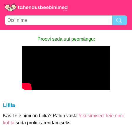
Proovi seda uut peomängu:
Liilia
Kas Teie nimi on Liilia? Palun vasta
5 küsimised Teie nimi
kohta
seda profiili arendamiseks