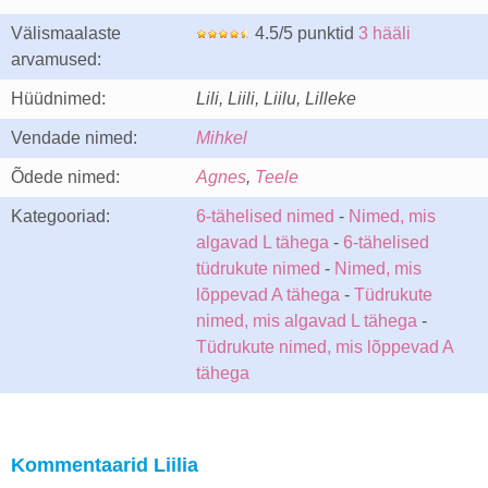
Välismaalaste
4.5/5 punktid
3 hääli
arvamused:
Hüüdnimed:
Lili, Liili, Liilu, Lilleke
Vendade nimed:
Mihkel
Õdede nimed:
Agnes
,
Teele
Kategooriad:
6-tähelised nimed
-
Nimed, mis
algavad L tähega
-
6-tähelised
tüdrukute nimed
-
Nimed, mis
lõppevad A tähega
-
Tüdrukute
nimed, mis algavad L tähega
-
Tüdrukute nimed, mis lõppevad A
tähega
Kommentaarid Liilia