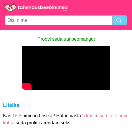
Proovi seda uut peomängu:
Liisika
Kas Teie nimi on Liisika? Palun vasta
5 küsimised Teie nimi
kohta
seda profiili arendamiseks