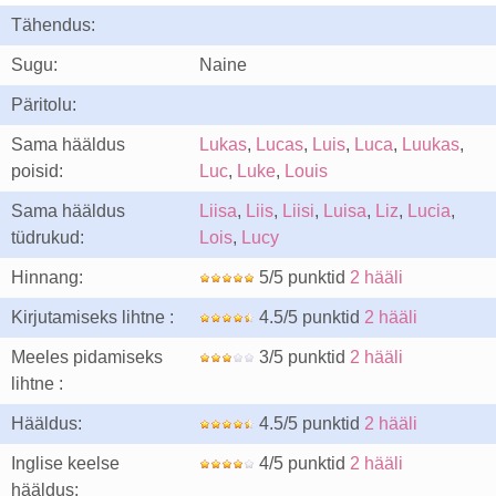
Tähendus:
Sugu:
Naine
Päritolu:
Sama hääldus
Lukas
,
Lucas
,
Luis
,
Luca
,
Luukas
,
poisid:
Luc
,
Luke
,
Louis
Sama hääldus
Liisa
,
Liis
,
Liisi
,
Luisa
,
Liz
,
Lucia
,
tüdrukud:
Lois
,
Lucy
Hinnang:
5/5 punktid
2 hääli
Kirjutamiseks lihtne :
4.5/5 punktid
2 hääli
Meeles pidamiseks
3/5 punktid
2 hääli
lihtne :
Hääldus:
4.5/5 punktid
2 hääli
Inglise keelse
4/5 punktid
2 hääli
hääldus: