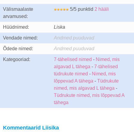
Välismaalaste
5/5 punktid
2 hääli
arvamused:
Hüüdnimed:
Liska
Vendade nimed:
Andmed puuduvad
Õdede nimed:
Andmed puuduvad
Kategooriad:
7-tähelised nimed
-
Nimed, mis
algavad L tähega
-
7-tähelised
tüdrukute nimed
-
Nimed, mis
lõppevad A tähega
-
Tüdrukute
nimed, mis algavad L tähega
-
Tüdrukute nimed, mis lõppevad A
tähega
Kommentaarid Liisika