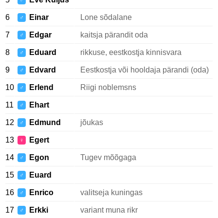
♂
6
Einar
Lone sõdalane
♂
7
Edgar
kaitsja pärandit oda
♂
8
Eduard
rikkuse, eestkostja kinnisvara
♂
9
Edvard
Eestkostja või hooldaja pärandi (oda)
♂
10
Erlend
Riigi noblemsns
♂
11
Ehart
♂
12
Edmund
jõukas
♂
13
Egert
♀
14
Egon
Tugev mõõgaga
♂
15
Euard
♂
16
Enrico
valitseja kuningas
♂
17
Erkki
variant muna rikr
♂