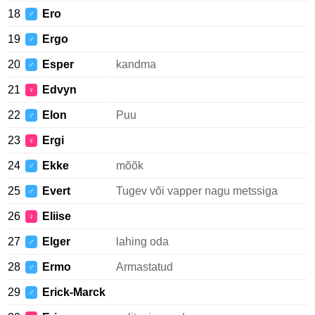
18
Ero
♂
19
Ergo
♂
20
Esper
kandma
♂
21
Edvyn
♀
22
Elon
Puu
♂
23
Ergi
♀
24
Ekke
mõõk
♂
25
Evert
Tugev või vapper nagu metssiga
♂
26
Eliise
♀
27
Elger
lahing oda
♂
28
Ermo
Armastatud
♂
29
Erick-Marck
♂