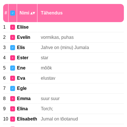
#
Nimi
Tähendus
♂
1
Eliise
♀
2
Evelin
vormikas, puhas
♀
3
Elis
Jahve on (minu) Jumala
♂
4
Ester
star
♀
5
Ene
mõõk
♂
6
Eva
elustav
♀
7
Egle
♂
8
Emma
suur suur
♀
9
Elina
Torch;
♀
10
Elisabeth
Jumal on tõotanud
♀