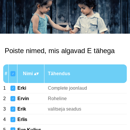
Poiste nimed, mis algavad E tähega
#
Nimi
Tähendus
♂
1
Erki
Complete joonlaud
♂
2
Ervin
Roheline
♂
3
Erik
valitseja seadus
♂
4
Erlis
♂
5
Eve Kuljus