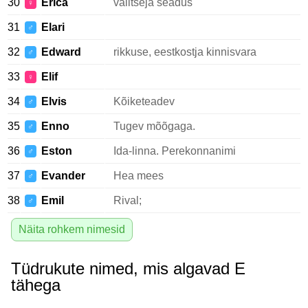
30
Erica
valitseja seadus
♀
31
Elari
♂
32
Edward
rikkuse, eestkostja kinnisvara
♂
33
Elif
♀
34
Elvis
Kõiketeadev
♂
35
Enno
Tugev mõõgaga.
♂
36
Eston
Ida-linna. Perekonnanimi
♂
37
Evander
Hea mees
♂
38
Emil
Rival;
♂
Näita rohkem nimesid
Tüdrukute nimed, mis algavad E
tähega