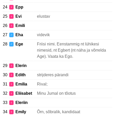
24
Epp
♀
25
Evi
elustav
♀
26
Emili
♀
27
Eha
videvik
♂
28
Ege
Friisi nimi. Eenstammig nt lühikesi
♂
nimesid, nt Egbert (nt näha ja võrrelda
Age). Vaata ka Ego.
29
Elerin
♀
30
Edith
strijderes pärandi
♀
31
Emilia
Rival;
♀
32
Eliisabet
Minu Jumal on tõotus
♀
33
Eleriin
♀
34
Emily
Õrn, sõbralik, kandidaat
♀