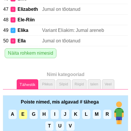
47
Elizabeth
Jumal on tõotanud
♀
48
Ele-Riin
♀
49
Elika
Variant Eliakim: Jumal areneb
♂
50
Ella
Jumal on tõotanud
♀
Näita rohkem nimesid
Nimi kategooriad
Tähestik
Pikkus
Silpid
Riigid
talen
Veel
Poiste nimed, mis algavad # tähega
A
E
G
H
I
J
K
L
M
R
T
U
V