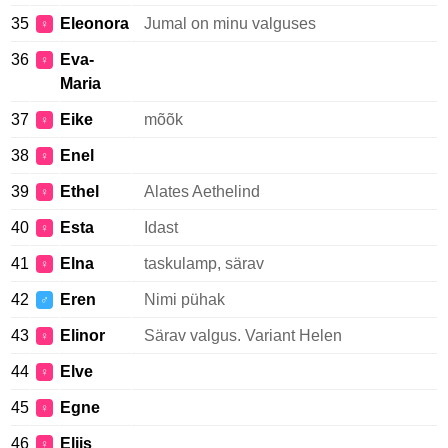
35
Eleonora
Jumal on minu valguses
♀
36
Eva-
♀
Maria
37
Eike
mõõk
♀
38
Enel
♀
39
Ethel
Alates Aethelind
♀
40
Esta
Idast
♀
41
Elna
taskulamp, särav
♀
42
Eren
Nimi pühak
♂
43
Elinor
Särav valgus. Variant Helen
♀
44
Elve
♀
45
Egne
♀
46
Eliis
♀