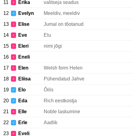
11
Erika
valitseja seadus
♀
12
Evelyn
Meeldiv, meeldiv
♂
13
Elise
Jumal on tõotanud
♀
14
Eve
Elu
♀
15
Eleri
nimi jõgi
♀
16
Eneli
♀
17
Elen
Welsh forrn Helen
♀
18
Eliisa
Pühendatud Jahve
♀
19
Elo
Õilis
♂
20
Eda
Rich eestkostja
♂
21
Elle
Noble laskumine
♀
22
Erle
Aadlik
♂
23
Eveli
♀