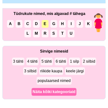
Tüdrukute nimed, mis algavad # tähega
A
B
C
D
E
G
H
I
J
K
L
M
R
S
T
U
Sirvige nimesid
3 tähti
4 tähti
5 tähti
6 tähti
1 silp
2 silbid
3 silbid
riikide kaupa
keele järgi
populaarsed nimed
Näita kõiki kategooriaid