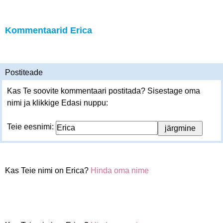
Kommentaarid Erica
Postiteade
Kas Te soovite kommentaari postitada? Sisestage oma
nimi ja klikkige Edasi nuppu:
Teie eesnimi:
Kas Teie nimi on Erica?
Hinda oma nime