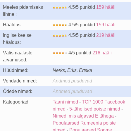
Meeles pidamiseks
4.5/5 punktid
159 hääli
lihtne :
Hääldus:
4.5/5 punktid
159 hääli
Inglise keelse
4.5/5 punktid
219 hääli
hääldus:
Välismaalaste
4/5 punktid
216 hääli
arvamused:
Hüüdnimed:
Nerks, Erks, Ertska
Vendade nimed:
Andmed puuduvad
Õdede nimed:
Andmed puuduvad
Kategooriad:
Taani nimed
-
TOP 1000 Facebook
nimed
-
5-tähelised poiste nimed
-
Nimed, mis algavad E tähega
-
Populaarsed Rumeenia poiste
nimed
-
Populaarsed Soome