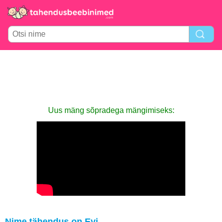
Uus mäng sõpradega mängimiseks:
Nime tähendus on Evi