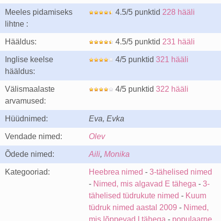
Meeles pidamiseks
4.5/5 punktid
228 hääli
lihtne :
Hääldus:
4.5/5 punktid
231 hääli
Inglise keelse
4/5 punktid
321 hääli
hääldus:
Välismaalaste
4/5 punktid
322 hääli
arvamused:
Hüüdnimed:
Eva, Evka
Vendade nimed:
Olev
Õdede nimed:
Aili
,
Monika
Kategooriad:
Heebrea nimed
-
3-tähelised nimed
-
Nimed, mis algavad E tähega
-
3-
tähelised tüdrukute nimed
-
Kuum
tüdruk nimed aastal 2009
-
Nimed,
mis lõppevad I tähega
-
populaarne