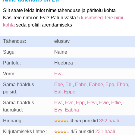
Siit saate leida infot nime tähenduse ja päritolu kohta
Kas Teie nimi on Evi? Palun vasta
5 küsimised Teie nimi
kohta
seda profiili arendamiseks
Tähendus:
elustav
Sugu:
Naine
Päritolu:
Heebrea
Vorm:
Eva
Sama hääldus
Ebe
,
Ebi
,
Ebbe
,
Eabbe
,
Epo
,
Ehab
,
poisid:
Euf
,
Eppe
Sama hääldus
Eva
,
Eve
,
Epp
,
Eevi
,
Evie
,
Effie
,
tüdrukud:
Evy
,
Eabha
Hinnang:
4.5/5 punktid
352 hääli
Kirjutamiseks lihtne :
4/5 punktid
231 hääli