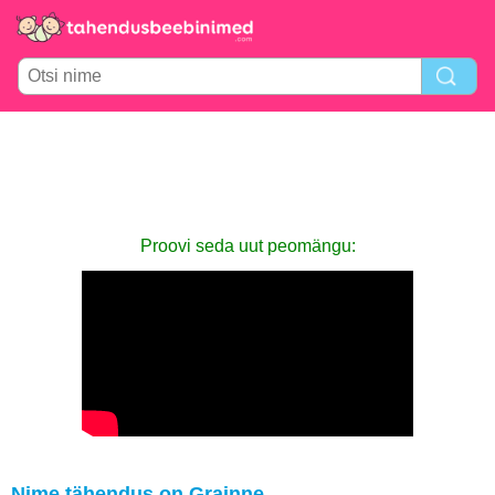
Proovi seda uut peomängu:
Nime tähendus on Grainne