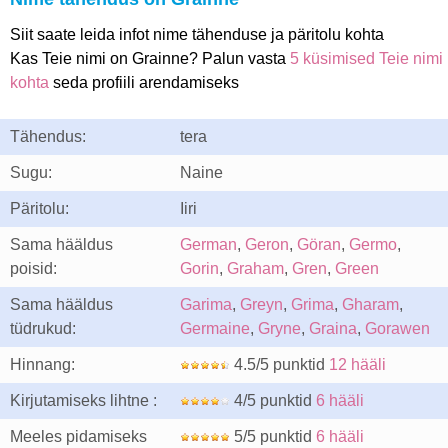
Siit saate leida infot nime tähenduse ja päritolu kohta
Kas Teie nimi on Grainne? Palun vasta
5 küsimised Teie nimi
kohta
seda profiili arendamiseks
Tähendus:
tera
Sugu:
Naine
Päritolu:
Iiri
Sama hääldus
German
,
Geron
,
Göran
,
Germo
,
poisid:
Gorin
,
Graham
,
Gren
,
Green
Sama hääldus
Garima
,
Greyn
,
Grima
,
Gharam
,
tüdrukud:
Germaine
,
Gryne
,
Graina
,
Gorawen
Hinnang:
4.5/5 punktid
12 hääli
Kirjutamiseks lihtne :
4/5 punktid
6 hääli
Meeles pidamiseks
5/5 punktid
6 hääli