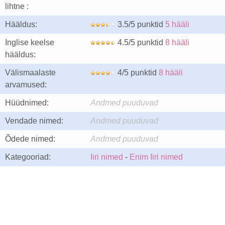
lihtne :
Hääldus:
3.5/5 punktid
5 hääli
Inglise keelse
4.5/5 punktid
8 hääli
hääldus:
Välismaalaste
4/5 punktid
8 hääli
arvamused:
Hüüdnimed:
Andmed puuduvad
Vendade nimed:
Andmed puuduvad
Õdede nimed:
Andmed puuduvad
Kategooriad:
Iiri nimed
-
Enim Iiri nimed