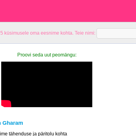
 5 küsimusele oma eesnime kohta. Teie nimi:
Proovi seda uut peomängu:
n Gharam
 nime tähenduse ja päritolu kohta