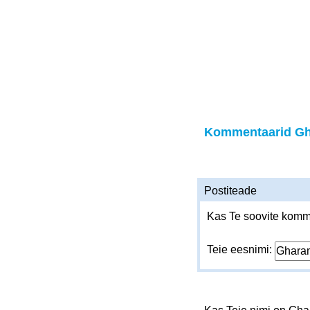
Kommentaarid G
Postiteade
Kas Te soovite komme
Teie eesnimi: