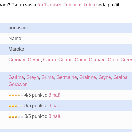
aram? Palun vasta
5 küsimised Teie nimi kohta
seda profiili
armastus
Naine
Maroko
German
,
Geron
,
Göran
,
Germo
,
Gorin
,
Graham
,
Gren
,
Gree
Garima
,
Greyn
,
Grima
,
Germaine
,
Grainne
,
Gryne
,
Graina
,
Gorawen
4/5 punktid
3 hääli
3/5 punktid
3 hääli
3/5 punktid
3 hääli