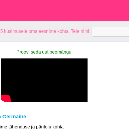
 5 küsimusele oma eesnime kohta. Teie nimi:
Proovi seda uut peomängu:
n Germaine
 nime tähenduse ja päritolu kohta