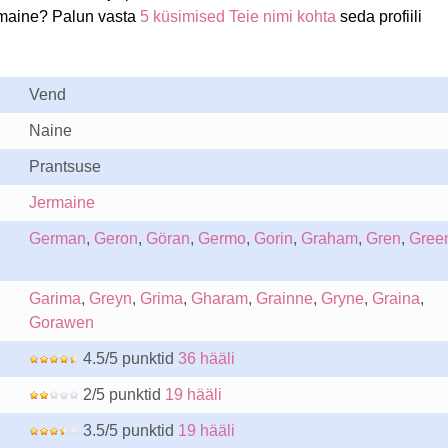
rmaine? Palun vasta
5 küsimised Teie nimi kohta
seda profiili
Vend
Naine
Prantsuse
Jermaine
German
,
Geron
,
Göran
,
Germo
,
Gorin
,
Graham
,
Gren
,
Gree
Garima
,
Greyn
,
Grima
,
Gharam
,
Grainne
,
Gryne
,
Graina
,
Gorawen
4.5/5 punktid
36 hääli
2/5 punktid
19 hääli
3.5/5 punktid
19 hääli