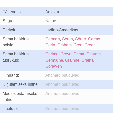
Tähendus:
Amazon
Sugu:
Naine
Päritolu:
Ladina-Ameerikas
Sama hääldus
German
,
Geron
,
Göran
,
Germo
,
poisid:
Gorin
,
Graham
,
Gren
,
Green
Sama hääldus
Garima
,
Greyn
,
Grima
,
Gharam
,
tüdrukud:
Germaine
,
Grainne
,
Graina
,
Gorawen
Hinnang:
Andmed puuduvad
Kirjutamiseks lihtne :
Andmed puuduvad
Meeles pidamiseks
Andmed puuduvad
lihtne :
Hääldus:
Andmed puuduvad