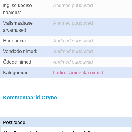
Inglise keelse
Andmed puuduvad
hääldus:
Välismaalaste
Andmed puuduvad
arvamused:
Hüüdnimed:
Andmed puuduvad
Vendade nimed:
Andmed puuduvad
Õdede nimed:
Andmed puuduvad
Kategooriad:
Ladina-Ameerika nimed
Kommentaarid Gryne
Postiteade