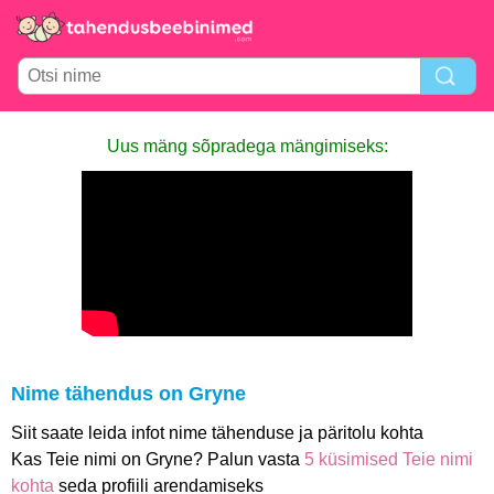
Uus mäng sõpradega mängimiseks:
Nime tähendus on Gryne
Siit saate leida infot nime tähenduse ja päritolu kohta
Kas Teie nimi on Gryne? Palun vasta
5 küsimised Teie nimi
kohta
seda profiili arendamiseks