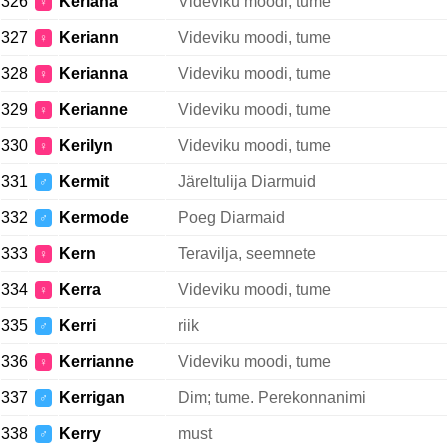
326
Keriana
Videviku moodi, tume
♀
327
Keriann
Videviku moodi, tume
♀
328
Kerianna
Videviku moodi, tume
♀
329
Kerianne
Videviku moodi, tume
♀
330
Kerilyn
Videviku moodi, tume
♀
331
Kermit
Järeltulija Diarmuid
♂
332
Kermode
Poeg Diarmaid
♂
333
Kern
Teravilja, seemnete
♀
334
Kerra
Videviku moodi, tume
♀
335
Kerri
riik
♂
336
Kerrianne
Videviku moodi, tume
♀
337
Kerrigan
Dim; tume. Perekonnanimi
♂
338
Kerry
must
♂