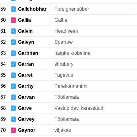
59
Gallchobhar
Foreigner sõber
♂
60
Gallia
Gallia
♀
61
Galvin
Head veini
♂
62
Galvyn
Sparrow.
♂
63
Garbhan
natuke krobeline
♂
64
Garran
shrubery
♂
65
Garret
Tugevus
♂
66
Garrity
Perekonnanimi
♂
67
Garvan
Töötlemata
♂
68
Garve
Vastupidav, karastatud
♂
69
Garvey
Töötlemata
♂
70
Gaynor
viljakas
♀