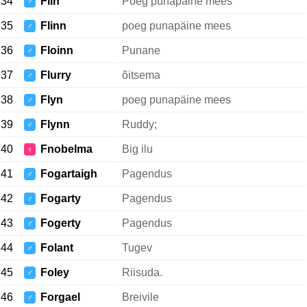
34
Flin
Poeg punapäine mees
♂
35
Flinn
poeg punapäine mees
♂
36
Floinn
Punane
♂
37
Flurry
õitsema
♂
38
Flyn
poeg punapäine mees
♂
39
Flynn
Ruddy;
♂
40
Fnobelma
Big ilu
♀
41
Fogartaigh
Pagendus
♂
42
Fogarty
Pagendus
♂
43
Fogerty
Pagendus
♂
44
Folant
Tugev
♂
45
Foley
Riisuda.
♂
46
Forgael
Breivile
♂