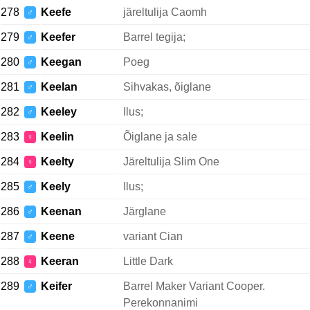
278
Keefe
järeltulija Caomh
♂
279
Keefer
Barrel tegija;
♂
280
Keegan
Poeg
♂
281
Keelan
Sihvakas, õiglane
♂
282
Keeley
Ilus;
♂
283
Keelin
Õiglane ja sale
♀
284
Keelty
Järeltulija Slim One
♀
285
Keely
Ilus;
♂
286
Keenan
Järglane
♂
287
Keene
variant Cian
♂
288
Keeran
Little Dark
♀
289
Keifer
Barrel Maker Variant Cooper.
♂
Perekonnanimi