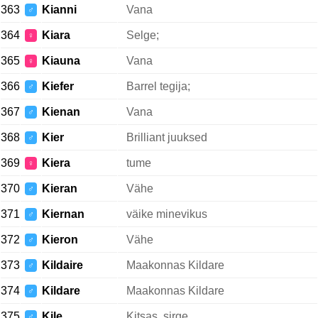
363
Kianni
Vana
♂
364
Kiara
Selge;
♀
365
Kiauna
Vana
♀
366
Kiefer
Barrel tegija;
♂
367
Kienan
Vana
♂
368
Kier
Brilliant juuksed
♂
369
Kiera
tume
♀
370
Kieran
Vähe
♂
371
Kiernan
väike minevikus
♂
372
Kieron
Vähe
♂
373
Kildaire
Maakonnas Kildare
♂
374
Kildare
Maakonnas Kildare
♂
375
Kile
Kitsas, sirge
♂