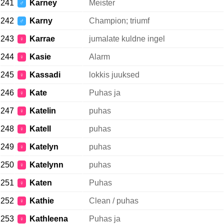
241
Karney
Meister
♂
242
Karny
Champion; triumf
♂
243
Karrae
jumalate kuldne ingel
♀
244
Kasie
Alarm
♀
245
Kassadi
lokkis juuksed
♀
246
Kate
Puhas ja
♀
247
Katelin
puhas
♀
248
Katell
puhas
♀
249
Katelyn
puhas
♀
250
Katelynn
puhas
♀
251
Katen
Puhas
♀
252
Kathie
Clean / puhas
♀
253
Kathleena
Puhas ja
♀