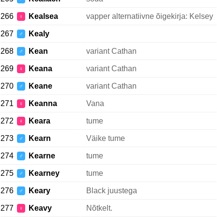
266
Kealsea
vapper alternatiivne õigekirja: Kelsey
♀
267
Kealy
♂
268
Kean
variant Cathan
♂
269
Keana
variant Cathan
♀
270
Keane
variant Cathan
♂
271
Keanna
Vana
♀
272
Keara
tume
♀
273
Kearn
Väike tume
♂
274
Kearne
tume
♂
275
Kearney
tume
♂
276
Keary
Black juustega
♂
277
Keavy
Nõtkelt.
♀