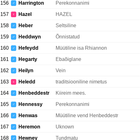
156
Harrington
Perekonnanimi
♂
157
Hazel
HAZEL
♀
158
Heber
Seltsiline
♂
159
Heddwyn
Õnnistatud
♂
160
Hefeydd
Müütiline isa Rhiannon
♂
161
Hegarty
Ebaõiglane
♂
162
Heilyn
Vein
♂
163
Heledd
traditsiooniline nimetus
♀
164
Henbeddestr
Kiireim mees.
♂
165
Hennessy
Perekonnanimi
♂
166
Henwas
Müütiline vend Henbeddestr
♂
167
Heremon
Uknown
♂
168
Hewney
Tundmatu
♂