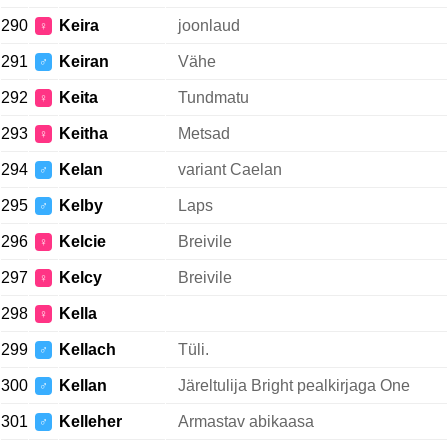
290
Keira
joonlaud
♀
291
Keiran
Vähe
♂
292
Keita
Tundmatu
♀
293
Keitha
Metsad
♀
294
Kelan
variant Caelan
♂
295
Kelby
Laps
♂
296
Kelcie
Breivile
♀
297
Kelcy
Breivile
♀
298
Kella
♀
299
Kellach
Tüli.
♂
300
Kellan
Järeltulija Bright pealkirjaga One
♂
301
Kelleher
Armastav abikaasa
♂