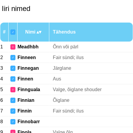
Iiri nimed
#
Nimi
Tähendus
♂
1
Meadhbh
Õnn või pärl
♀
2
Finneen
Fair sündi; ilus
♂
3
Finnegan
Järglane
♂
4
Finnen
Aus
♂
5
Finnguala
Valge, õiglane shouder
♀
6
Finnian
Õiglane
♂
7
Finnin
Fair sündi; ilus
♂
8
Finnobarr
♂
9
Finola
Valge õlg
♀