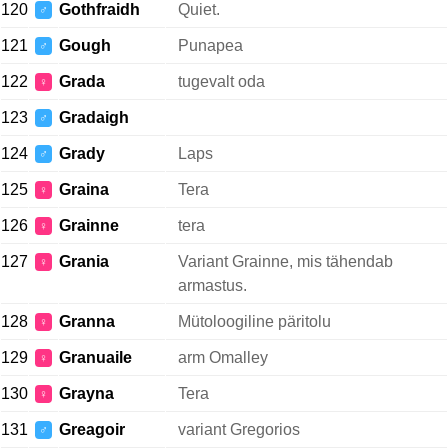
120
Gothfraidh
Quiet.
♂
121
Gough
Punapea
♂
122
Grada
tugevalt oda
♀
123
Gradaigh
♂
124
Grady
Laps
♂
125
Graina
Tera
♀
126
Grainne
tera
♀
127
Grania
Variant Grainne, mis tähendab
♀
armastus.
128
Granna
Mütoloogiline päritolu
♀
129
Granuaile
arm Omalley
♀
130
Grayna
Tera
♀
131
Greagoir
variant Gregorios
♂