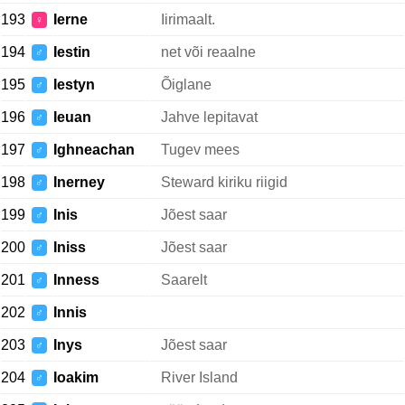
193
Ierne
Iirimaalt.
♀
194
Iestin
net või reaalne
♂
195
Iestyn
Õiglane
♂
196
Ieuan
Jahve lepitavat
♂
197
Ighneachan
Tugev mees
♂
198
Inerney
Steward kiriku riigid
♂
199
Inis
Jõest saar
♂
200
Iniss
Jõest saar
♂
201
Inness
Saarelt
♂
202
Innis
♂
203
Inys
Jõest saar
♂
204
Ioakim
River Island
♂