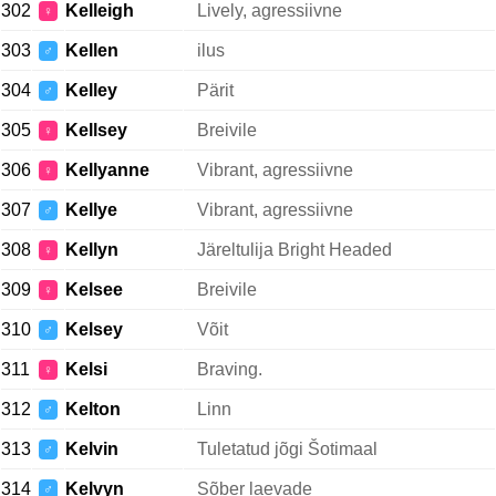
302
Kelleigh
Lively, agressiivne
♀
303
Kellen
ilus
♂
304
Kelley
Pärit
♂
305
Kellsey
Breivile
♀
306
Kellyanne
Vibrant, agressiivne
♀
307
Kellye
Vibrant, agressiivne
♂
308
Kellyn
Järeltulija Bright Headed
♀
309
Kelsee
Breivile
♀
310
Kelsey
Võit
♂
311
Kelsi
Braving.
♀
312
Kelton
Linn
♂
313
Kelvin
Tuletatud jõgi Šotimaal
♂
314
Kelvyn
Sõber laevade
♂