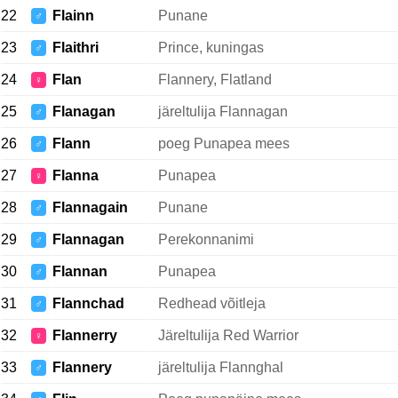
22
Flainn
Punane
♂
23
Flaithri
Prince, kuningas
♂
24
Flan
Flannery, Flatland
♀
25
Flanagan
järeltulija Flannagan
♂
26
Flann
poeg Punapea mees
♂
27
Flanna
Punapea
♀
28
Flannagain
Punane
♂
29
Flannagan
Perekonnanimi
♂
30
Flannan
Punapea
♂
31
Flannchad
Redhead võitleja
♂
32
Flannerry
Järeltulija Red Warrior
♀
33
Flannery
järeltulija Flannghal
♂