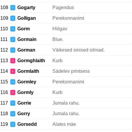
108
Gogarty
Pagendus
♂
109
Golligan
Perekonnanimi
♂
110
Gorm
Hiilgav
♂
111
Gormain
Blue.
♂
112
Gorman
Väikesed sinised silmad.
♂
113
Gormghlaith
Kurb
♀
114
Gormlaith
Sädelev printsess
♀
115
Gormley
Perekonnanimi
♂
116
Gormly
Kurb
♀
117
Gorrie
Jumala rahu.
♂
118
Gorry
Jumala rahu.
♂
119
Gorsedd
Alates mäe
♂