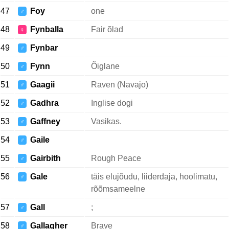
47
Foy
one
♂
48
Fynballa
Fair õlad
♀
49
Fynbar
♂
50
Fynn
Õiglane
♂
51
Gaagii
Raven (Navajo)
♂
52
Gadhra
Inglise dogi
♂
53
Gaffney
Vasikas.
♂
54
Gaile
♂
55
Gairbith
Rough Peace
♂
56
Gale
täis elujõudu, liiderdaja, hoolimatu,
♂
rõõmsameelne
57
Gall
;
♂
58
Gallagher
Brave
♂