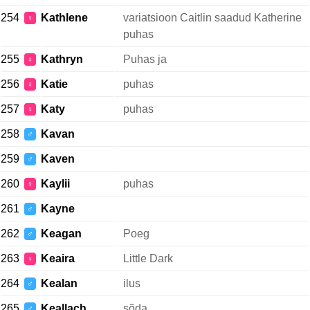
254
Kathlene
variatsioon Caitlin saadud Katherine
♀
puhas
255
Kathryn
Puhas ja
♀
256
Katie
puhas
♀
257
Katy
puhas
♀
258
Kavan
♂
259
Kaven
♂
260
Kaylii
puhas
♀
261
Kayne
♂
262
Keagan
Poeg
♂
263
Keaira
Little Dark
♀
264
Kealan
ilus
♂
265
Keallach
sõda
♂