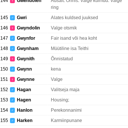
144
Gwendolen
Ausalt. Õnnis. Valge kulmud. Valge
♀
ring
145
Gwri
Alates kuldsed juuksed
♂
146
Gwyndolin
Valge otsmik
♀
147
Gwynfor
Fair isand või hea koht
♂
148
Gwynham
Müütiline isa Teithi
♂
149
Gwynith
Õnnistatud
♀
150
Gwynn
kena
♂
151
Gwynne
Valge
♀
152
Hagan
Valitseja maja
♂
153
Hagen
Housing;
♂
154
Hanlon
Perekonnanimi
♂
155
Harken
Karmiinpunane
♂