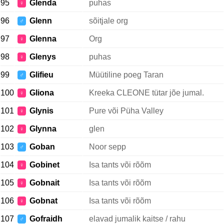
95
Glenda
puhas
♀
96
Glenn
sõitjale org
♂
97
Glenna
Org
♀
98
Glenys
puhas
♀
99
Glifieu
Müütiline poeg Taran
♂
100
Gliona
Kreeka CLEONE tütar jõe jumal.
♀
101
Glynis
Pure või Püha Valley
♀
102
Glynna
glen
♀
103
Goban
Noor sepp
♂
104
Gobinet
Isa tants või rõõm
♀
105
Gobnait
Isa tants või rõõm
♀
106
Gobnat
Isa tants või rõõm
♀
107
Gofraidh
elavad jumalik kaitse / rahu
♂