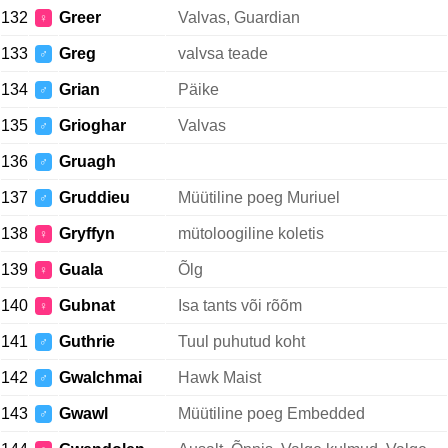
132
Greer
Valvas, Guardian
♀
133
Greg
valvsa teade
♂
134
Grian
Päike
♂
135
Grioghar
Valvas
♂
136
Gruagh
♂
137
Gruddieu
Müütiline poeg Muriuel
♂
138
Gryffyn
mütoloogiline koletis
♀
139
Guala
Õlg
♀
140
Gubnat
Isa tants või rõõm
♀
141
Guthrie
Tuul puhutud koht
♂
142
Gwalchmai
Hawk Maist
♂
143
Gwawl
Müütiline poeg Embedded
♂