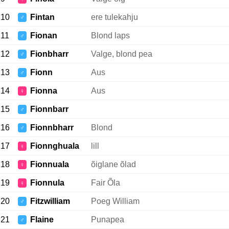
10
Fintan
ere tulekahju
♂
11
Fionan
Blond laps
♂
12
Fionbharr
Valge, blond pea
♂
13
Fionn
Aus
♂
14
Fionna
Aus
♀
15
Fionnbarr
♂
16
Fionnbharr
Blond
♂
17
Fionnghuala
lill
♀
18
Fionnuala
õiglane õlad
♀
19
Fionnula
Fair Õla
♀
20
Fitzwilliam
Poeg William
♂
21
Flaine
Punapea
♂