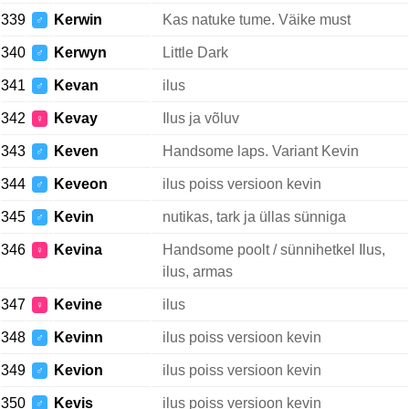
339
Kerwin
Kas natuke tume. Väike must
♂
340
Kerwyn
Little Dark
♂
341
Kevan
ilus
♂
342
Kevay
Ilus ja võluv
♀
343
Keven
Handsome laps. Variant Kevin
♂
344
Keveon
ilus poiss versioon kevin
♂
345
Kevin
nutikas, tark ja üllas sünniga
♂
346
Kevina
Handsome poolt / sünnihetkel Ilus,
♀
ilus, armas
347
Kevine
ilus
♀
348
Kevinn
ilus poiss versioon kevin
♂
349
Kevion
ilus poiss versioon kevin
♂
350
Kevis
ilus poiss versioon kevin
♂