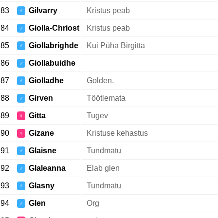
83
Gilvarry
Kristus peab
♂
84
Giolla-Chriost
Kristus peab
♂
85
Giollabrighde
Kui Püha Birgitta
♂
86
Giollabuidhe
♂
87
Giolladhe
Golden.
♂
88
Girven
Töötlemata
♂
89
Gitta
Tugev
♀
90
Gizane
Kristuse kehastus
♀
91
Glaisne
Tundmatu
♂
92
Glaleanna
Elab glen
♂
93
Glasny
Tundmatu
♂
94
Glen
Org
♂