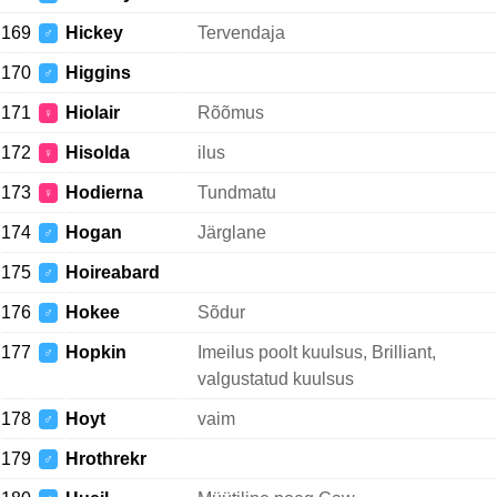
169
Hickey
Tervendaja
♂
170
Higgins
♂
171
Hiolair
Rõõmus
♀
172
Hisolda
ilus
♀
173
Hodierna
Tundmatu
♀
174
Hogan
Järglane
♂
175
Hoireabard
♂
176
Hokee
Sõdur
♂
177
Hopkin
Imeilus poolt kuulsus, Brilliant,
♂
valgustatud kuulsus
178
Hoyt
vaim
♂
179
Hrothrekr
♂