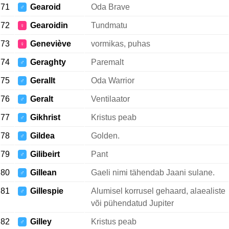
71
Gearoid
Oda Brave
♂
72
Gearoidin
Tundmatu
♀
73
Geneviève
vormikas, puhas
♀
74
Geraghty
Paremalt
♂
75
Gerallt
Oda Warrior
♂
76
Geralt
Ventilaator
♂
77
Gikhrist
Kristus peab
♂
78
Gildea
Golden.
♂
79
Gilibeirt
Pant
♂
80
Gillean
Gaeli nimi tähendab Jaani sulane.
♂
81
Gillespie
Alumisel korrusel gehaard, alaealiste
♂
või pühendatud Jupiter
82
Gilley
Kristus peab
♂