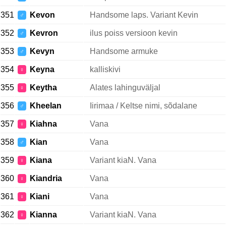
351
Kevon
Handsome laps. Variant Kevin
♂
352
Kevron
ilus poiss versioon kevin
♂
353
Kevyn
Handsome armuke
♂
354
Keyna
kalliskivi
♀
355
Keytha
Alates lahinguväljal
♀
356
Kheelan
Iirimaa / Keltse nimi, sõdalane
♂
357
Kiahna
Vana
♀
358
Kian
Vana
♂
359
Kiana
Variant kiaN. Vana
♀
360
Kiandria
Vana
♀
361
Kiani
Vana
♀
362
Kianna
Variant kiaN. Vana
♀