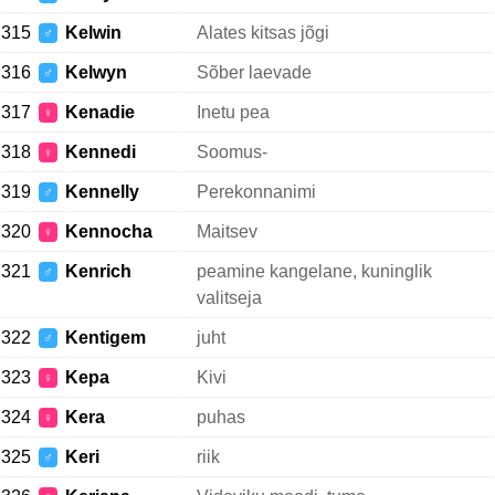
315
Kelwin
Alates kitsas jõgi
♂
316
Kelwyn
Sõber laevade
♂
317
Kenadie
Inetu pea
♀
318
Kennedi
Soomus-
♀
319
Kennelly
Perekonnanimi
♂
320
Kennocha
Maitsev
♀
321
Kenrich
peamine kangelane, kuninglik
♂
valitseja
322
Kentigem
juht
♂
323
Kepa
Kivi
♀
324
Kera
puhas
♀
325
Keri
riik
♂