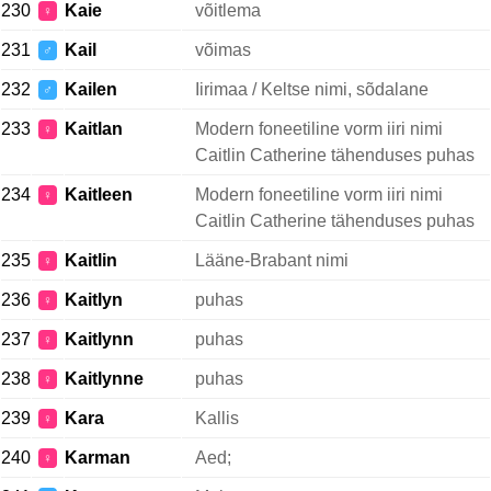
230
Kaie
võitlema
♀
231
Kail
võimas
♂
232
Kailen
Iirimaa / Keltse nimi, sõdalane
♂
233
Kaitlan
Modern foneetiline vorm iiri nimi
♀
Caitlin Catherine tähenduses puhas
234
Kaitleen
Modern foneetiline vorm iiri nimi
♀
Caitlin Catherine tähenduses puhas
235
Kaitlin
Lääne-Brabant nimi
♀
236
Kaitlyn
puhas
♀
237
Kaitlynn
puhas
♀
238
Kaitlynne
puhas
♀
239
Kara
Kallis
♀
240
Karman
Aed;
♀