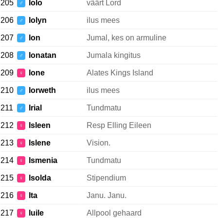
205
Iolo
väärt Lord
♂
206
Iolyn
ilus mees
♂
207
Ion
Jumal, kes on armuline
♂
208
Ionatan
Jumala kingitus
♂
209
Ione
Alates Kings Island
♀
210
Iorweth
ilus mees
♂
211
Irial
Tundmatu
♂
212
Isleen
Resp Elling Eileen
♀
213
Islene
Vision.
♀
214
Ismenia
Tundmatu
♀
215
Isolda
Stipendium
♀
216
Ita
Janu. Janu.
♀
217
Iuile
Allpool gehaard
♀