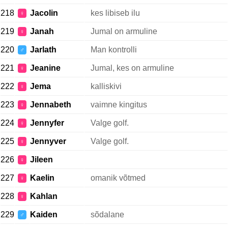
218
Jacolin
kes libiseb ilu
♀
219
Janah
Jumal on armuline
♀
220
Jarlath
Man kontrolli
♂
221
Jeanine
Jumal, kes on armuline
♀
222
Jema
kalliskivi
♀
223
Jennabeth
vaimne kingitus
♀
224
Jennyfer
Valge golf.
♀
225
Jennyver
Valge golf.
♀
226
Jileen
♀
227
Kaelin
omanik võtmed
♀
228
Kahlan
♀
229
Kaiden
sõdalane
♂