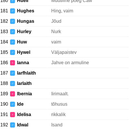
180
Hueil
Müütiline poeg Caw
♂
181
Hughes
Hing, vaim
♂
182
Hungas
Jõud
♂
183
Hurley
Nurk
♂
184
Huw
vaim
♂
185
Hywel
Väljapaistev
♂
186
Ianna
Jahve on armuline
♀
187
Iarfhlaith
♂
188
Iarlaith
♂
189
Ibernia
Iirimaalt.
♀
190
Ide
tõhusus
♂
191
Idelisa
rikkalik
♀
192
Idwal
Isand
♂