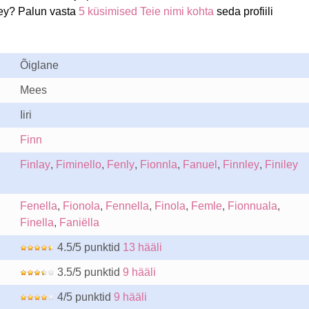
ley? Palun vasta
5 küsimised Teie nimi kohta
seda profiili
Õiglane
Mees
Iiri
Finn
Finlay
,
Fiminello
,
Fenly
,
Fionnla
,
Fanuel
,
Finnley
,
Finiley
Fenella
,
Fionola
,
Fennella
,
Finola
,
Femle
,
Fionnuala
,
Finella
,
Faniëlla
4.5/5 punktid
13 hääli
3.5/5 punktid
9 hääli
4/5 punktid
9 hääli