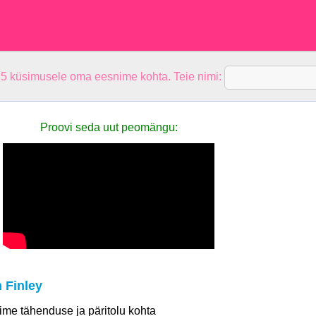
 5 küsimusele oma eesnime kohta. Teie nimi:
Proovi seda uut peomängu:
 Finley
 nime tähenduse ja päritolu kohta