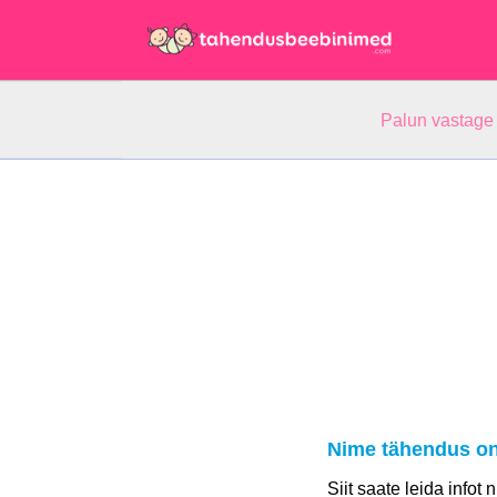
Palun vastage
Nime tähendus on
Siit saate leida infot