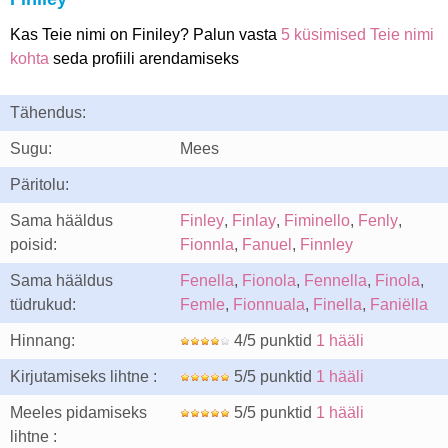
Kas Teie nimi on Finiley? Palun vasta
5 küsimised Teie nimi
kohta
seda profiili arendamiseks
Tähendus:
Sugu:
Mees
Päritolu:
Sama hääldus
Finley
,
Finlay
,
Fiminello
,
Fenly
,
poisid:
Fionnla
,
Fanuel
,
Finnley
Sama hääldus
Fenella
,
Fionola
,
Fennella
,
Finola
,
tüdrukud:
Femle
,
Fionnuala
,
Finella
,
Faniëlla
Hinnang:
4/5 punktid
1 hääli
Kirjutamiseks lihtne :
5/5 punktid
1 hääli
Meeles pidamiseks
5/5 punktid
1 hääli
lihtne :