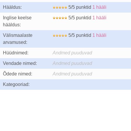
Hääldus:
5/5 punktid
1 hääli
Inglise keelse
5/5 punktid
1 hääli
hääldus:
Välismaalaste
5/5 punktid
1 hääli
arvamused:
Hüüdnimed:
Andmed puuduvad
Vendade nimed:
Andmed puuduvad
Õdede nimed:
Andmed puuduvad
Kategooriad: