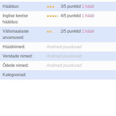
Hääldus:
3/5 punktid
1 hääli
Inglise keelse
4/5 punktid
1 hääli
hääldus:
Välismaalaste
2/5 punktid
1 hääli
arvamused:
Hüüdnimed:
Andmed puuduvad
Vendade nimed:
Andmed puuduvad
Õdede nimed:
Andmed puuduvad
Kategooriad: