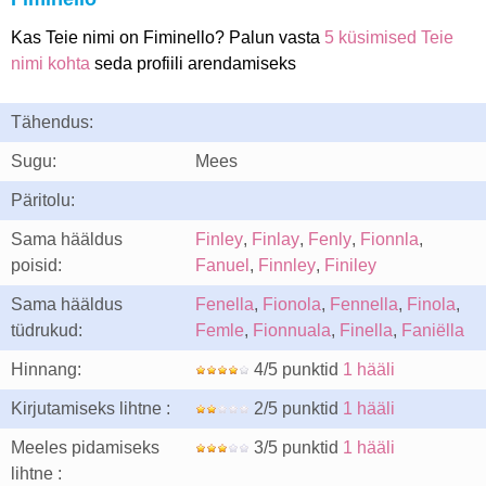
Kas Teie nimi on Fiminello? Palun vasta
5 küsimised Teie
nimi kohta
seda profiili arendamiseks
Tähendus:
Sugu:
Mees
Päritolu:
Sama hääldus
Finley
,
Finlay
,
Fenly
,
Fionnla
,
poisid:
Fanuel
,
Finnley
,
Finiley
Sama hääldus
Fenella
,
Fionola
,
Fennella
,
Finola
,
tüdrukud:
Femle
,
Fionnuala
,
Finella
,
Faniëlla
Hinnang:
4/5 punktid
1 hääli
Kirjutamiseks lihtne :
2/5 punktid
1 hääli
Meeles pidamiseks
3/5 punktid
1 hääli
lihtne :