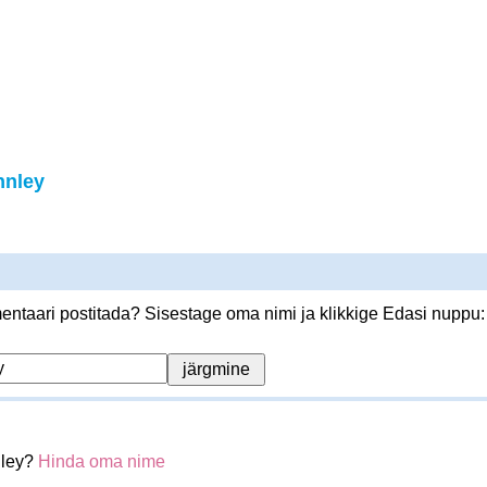
nnley
ntaari postitada? Sisestage oma nimi ja klikkige Edasi nuppu:
nley?
Hinda oma nime