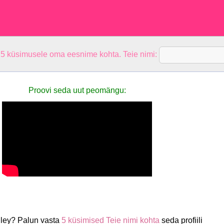
 5 küsimusele oma eesnime kohta. Teie nimi:
Proovi seda uut peomängu:
nley? Palun vasta
5 küsimised Teie nimi kohta
seda profiili