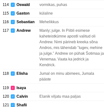
114
Oswald
vormikas, puhas
♂
115
Gaston
külaline
♂
116
Sebastian
Mehelikkus
♂
117
Andrew
Manly; julge. In Piibli esimese
♂
kaheteistkümne apostli valitud oli
Andrew. Nimi pärineb kreeka sõna
Andros, mis tähendab "tugev, mehine
ja julge." Andrew on pühak Šotimaa ja
Venemaa. Vaata ka jedrick ja
Kendrick.
118
Elisha
Jumal on minu abimees, Jumala
♂
pääste
119
Isaya
♀
120
Calvin
Elanik viljatu maa paljas
♂
121
Shafii
♂