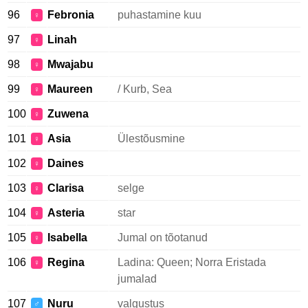
96
Febronia
puhastamine kuu
♀
97
Linah
♀
98
Mwajabu
♀
99
Maureen
/ Kurb, Sea
♀
100
Zuwena
♀
101
Asia
Ülestõusmine
♀
102
Daines
♀
103
Clarisa
selge
♀
104
Asteria
star
♀
105
Isabella
Jumal on tõotanud
♀
106
Regina
Ladina: Queen; Norra Eristada
♀
jumalad
107
Nuru
valgustus
♂