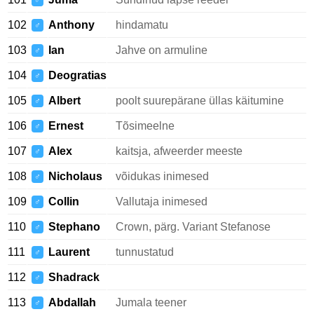
♂
102
Anthony
hindamatu
♂
103
Ian
Jahve on armuline
♂
104
Deogratias
♂
105
Albert
poolt suurepärane üllas käitumine
♂
106
Ernest
Tõsimeelne
♂
107
Alex
kaitsja, afweerder meeste
♂
108
Nicholaus
võidukas inimesed
♂
109
Collin
Vallutaja inimesed
♂
110
Stephano
Crown, pärg. Variant Stefanose
♂
111
Laurent
tunnustatud
♂
112
Shadrack
♂
113
Abdallah
Jumala teener
♂