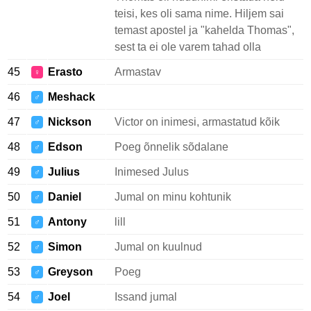
teisi, kes oli sama nime. Hiljem sai
temast apostel ja "kahelda Thomas",
sest ta ei ole varem tahad olla
45
Erasto
Armastav
♀
46
Meshack
♂
47
Nickson
Victor on inimesi, armastatud kõik
♂
48
Edson
Poeg õnnelik sõdalane
♂
49
Julius
Inimesed Julus
♂
50
Daniel
Jumal on minu kohtunik
♂
51
Antony
lill
♂
52
Simon
Jumal on kuulnud
♂
53
Greyson
Poeg
♂
54
Joel
Issand jumal
♂