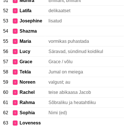
51
Munira
Brilliant, brilliant
♀
52
Latifa
delikaatset
♀
53
Josephine
lisatud
♀
54
Shazma
♀
55
Maria
vormikas puhastada
♀
56
Lucy
Säravad, sündinud koidikul
♀
57
Grace
Grace / võlu
♀
58
Tekla
Jumal on meiega
♀
59
Noreen
valgust; au
♀
60
Rachel
teise abikaasa Jacob
♀
61
Rahma
Sõbraliku ja heatahtliku
♀
62
Sophia
Nimi (ed)
♀
63
Loveness
♀