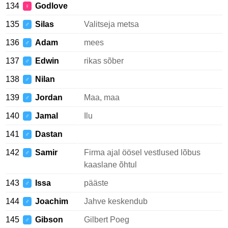
134
Godlove
♀
135
Silas
Valitseja metsa
♂
136
Adam
mees
♂
137
Edwin
rikas sõber
♂
138
Nilan
♂
139
Jordan
Maa, maa
♂
140
Jamal
Ilu
♂
141
Dastan
♂
142
Samir
Firma ajal öösel vestlused lõbus
♂
kaaslane õhtul
143
Issa
pääste
♂
144
Joachim
Jahve keskendub
♂
145
Gibson
Gilbert Poeg
♂