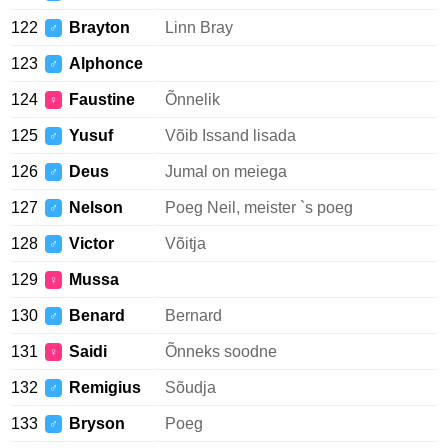
122
Brayton
Linn Bray
♂
123
Alphonce
♂
124
Faustine
Õnnelik
♀
125
Yusuf
Võib Issand lisada
♂
126
Deus
Jumal on meiega
♂
127
Nelson
Poeg Neil, meister `s poeg
♂
128
Victor
Võitja
♂
129
Mussa
♀
130
Benard
Bernard
♂
131
Saidi
Õnneks soodne
♀
132
Remigius
Sõudja
♂
133
Bryson
Poeg
♂