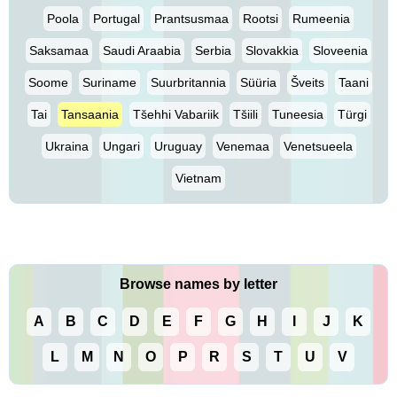
Poola
Portugal
Prantsusmaa
Rootsi
Rumeenia
Saksamaa
Saudi Araabia
Serbia
Slovakkia
Sloveenia
Soome
Suriname
Suurbritannia
Süüria
Šveits
Taani
Tai
Tansaania
Tšehhi Vabariik
Tšiili
Tuneesia
Türgi
Ukraina
Ungari
Uruguay
Venemaa
Venetsueela
Vietnam
Browse names by letter
A
B
C
D
E
F
G
H
I
J
K
L
M
N
O
P
R
S
T
U
V