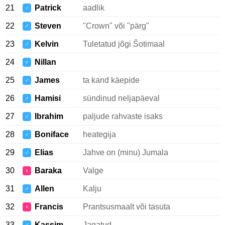
21
Patrick
aadlik
♂
22
Steven
"Crown" või "pärg"
♂
23
Kelvin
Tuletatud jõgi Šotimaal
♂
24
Nillan
♂
25
James
ta kand käepide
♂
26
Hamisi
sündinud neljapäeval
♂
27
Ibrahim
paljude rahvaste isaks
♂
28
Boniface
heategija
♂
29
Elias
Jahve on (minu) Jumala
♂
30
Baraka
Valge
♀
31
Allen
Kalju
♂
32
Francis
Prantsusmaalt või tasuta
♀
33
Kassim
Jagatud