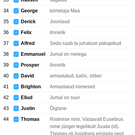
♂
34
George
toimetaja Maa
♂
35
Derick
Joonlaud
♂
36
Felix
õnnelik
♂
37
Alfred
Seda saab ta juhatuse päkapikud
♂
38
Emmanuel
Jumal on meiega
♂
39
Prosper
õnnelik
♂
40
David
armastatud, kallis, sõber
♂
41
Brighton
Armastatud inimesed
♂
42
Eliud
Jumal on suur
♂
43
Justin
Õiglane
♂
44
Thomas
Ristimise nimi. Vastavalt Eusebius
♂
nime jünger tegelikult Juuda (id).
Thomas oli hüüdnimi eristada neid