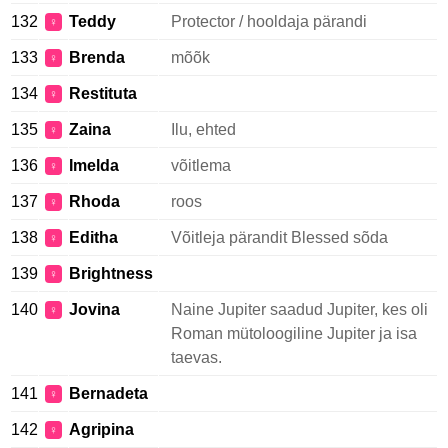
132
Teddy
Protector / hooldaja pärandi
♀
133
Brenda
mõõk
♀
134
Restituta
♀
135
Zaina
Ilu, ehted
♀
136
Imelda
võitlema
♀
137
Rhoda
roos
♀
138
Editha
Võitleja pärandit Blessed sõda
♀
139
Brightness
♀
140
Jovina
Naine Jupiter saadud Jupiter, kes oli
♀
Roman mütoloogiline Jupiter ja isa
taevas.
141
Bernadeta
♀
142
Agripina
♀