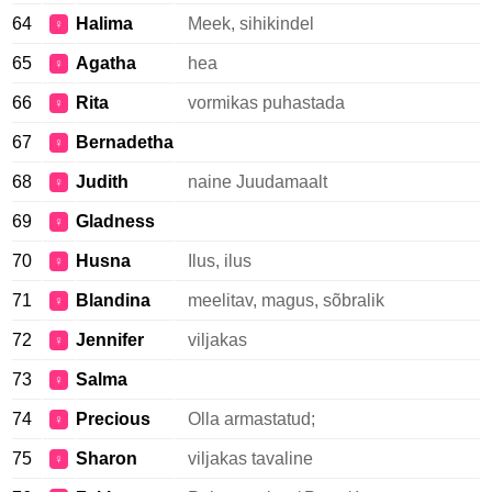
64
Halima
Meek, sihikindel
♀
65
Agatha
hea
♀
66
Rita
vormikas puhastada
♀
67
Bernadetha
♀
68
Judith
naine Juudamaalt
♀
69
Gladness
♀
70
Husna
Ilus, ilus
♀
71
Blandina
meelitav, magus, sõbralik
♀
72
Jennifer
viljakas
♀
73
Salma
♀
74
Precious
Olla armastatud;
♀
75
Sharon
viljakas tavaline
♀