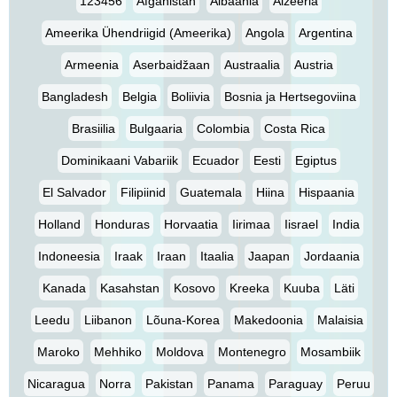
123456
Afganistan
Albaania
Alžeeria
Ameerika Ühendriigid (Ameerika)
Angola
Argentina
Armeenia
Aserbaidžaan
Austraalia
Austria
Bangladesh
Belgia
Boliivia
Bosnia ja Hertsegoviina
Brasiilia
Bulgaaria
Colombia
Costa Rica
Dominikaani Vabariik
Ecuador
Eesti
Egiptus
El Salvador
Filipiinid
Guatemala
Hiina
Hispaania
Holland
Honduras
Horvaatia
Iirimaa
Iisrael
India
Indoneesia
Iraak
Iraan
Itaalia
Jaapan
Jordaania
Kanada
Kasahstan
Kosovo
Kreeka
Kuuba
Läti
Leedu
Liibanon
Lõuna-Korea
Makedoonia
Malaisia
Maroko
Mehhiko
Moldova
Montenegro
Mosambiik
Nicaragua
Norra
Pakistan
Panama
Paraguay
Peruu