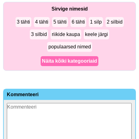
Sirvige nimesid
3 tähti
4 tähti
5 tähti
6 tähti
1 silp
2 silbid
3 silbid
riikide kaupa
keele järgi
populaarsed nimed
Näita kõiki kategooriaid
Kommenteeri