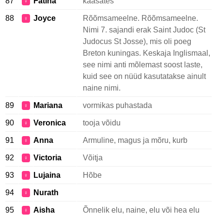
87
Fatina
kaasates
♀
88
Joyce
Rõõmsameelne. Rõõmsameelne.
♀
Nimi 7. sajandi erak Saint Judoc (St
Judocus St Josse), mis oli poeg
Breton kuningas. Keskaja Inglismaal,
see nimi anti mõlemast soost laste,
kuid see on nüüd kasutatakse ainult
naine nimi.
89
Mariana
vormikas puhastada
♀
90
Veronica
tooja võidu
♀
91
Anna
Armuline, magus ja mõru, kurb
♀
92
Victoria
Võitja
♀
93
Lujaina
Hõbe
♀
94
Nurath
♀
95
Aisha
Õnnelik elu, naine, elu või hea elu
♀