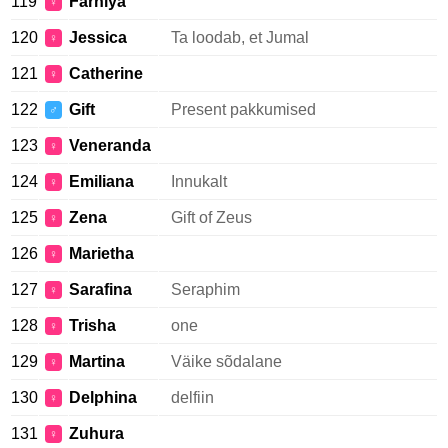
119
Farhiya
♀
120
Jessica
Ta loodab, et Jumal
♀
121
Catherine
♀
122
Gift
Present pakkumised
♂
123
Veneranda
♀
124
Emiliana
Innukalt
♀
125
Zena
Gift of Zeus
♀
126
Marietha
♀
127
Sarafina
Seraphim
♀
128
Trisha
one
♀
129
Martina
Väike sõdalane
♀
130
Delphina
delfiin
♀
131
Zuhura
♀