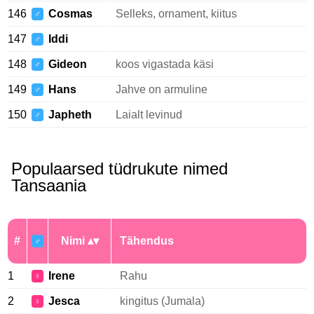
146
Cosmas
Selleks, ornament, kiitus
♂
147
Iddi
♂
148
Gideon
koos vigastada käsi
♂
149
Hans
Jahve on armuline
♂
150
Japheth
Laialt levinud
♂
Populaarsed tüdrukute nimed
Tansaania
#
Nimi
Tähendus
♂
1
Irene
Rahu
♀
2
Jesca
kingitus (Jumala)
♀