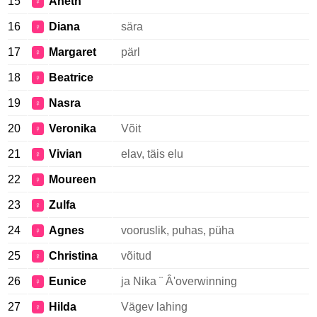
15
Aneth
♀
16
Diana
sära
♀
17
Margaret
pärl
♀
18
Beatrice
♀
19
Nasra
♀
20
Veronika
Võit
♀
21
Vivian
elav, täis elu
♀
22
Moureen
♀
23
Zulfa
♀
24
Agnes
vooruslik, puhas, püha
♀
25
Christina
võitud
♀
26
Eunice
ja Nika ¨ Â'overwinning
♀
27
Hilda
Vägev lahing
♀