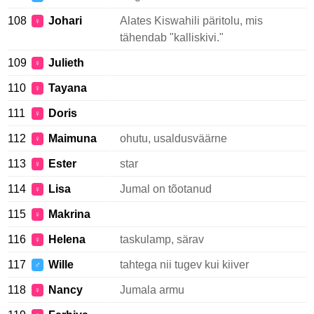
108
Johari
Alates Kiswahili päritolu, mis
♀
tähendab "kalliskivi."
109
Julieth
♀
110
Tayana
♀
111
Doris
♀
112
Maimuna
ohutu, usaldusväärne
♀
113
Ester
star
♀
114
Lisa
Jumal on tõotanud
♀
115
Makrina
♀
116
Helena
taskulamp, särav
♀
117
Wille
tahtega nii tugev kui kiiver
♂
118
Nancy
Jumala armu
♀