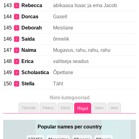
143
Rebecca
abikaasa Isaac ja ema Jacob
♀
144
Dorcas
Gasell
♀
145
Deborah
Mesilane
♀
146
Saida
õnnelik
♀
147
Naima
Mugavus, rahu, rahu, rahu
♀
148
Erica
valitseja seadus
♀
149
Scholastica
Õpetlane
♀
150
Stella
Täht
♀
Nimi kategooriad
Tähestik
Pikkus
Silpid
Riigid
talen
Veel
Popular names per country