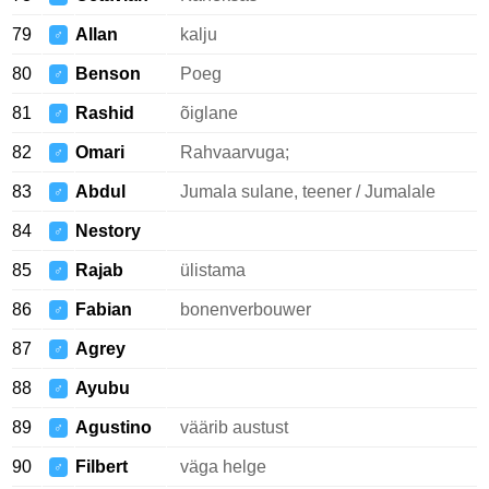
79
Allan
kalju
♂
80
Benson
Poeg
♂
81
Rashid
õiglane
♂
82
Omari
Rahvaarvuga;
♂
83
Abdul
Jumala sulane, teener / Jumalale
♂
84
Nestory
♂
85
Rajab
ülistama
♂
86
Fabian
bonenverbouwer
♂
87
Agrey
♂
88
Ayubu
♂
89
Agustino
väärib austust
♂
90
Filbert
väga helge
♂