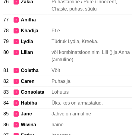
76
Zakia
Puhastamine / Pure / Innocent,
♀
Chaste, puhas, süütu
77
Anitha
♀
78
Khadija
Et e
♀
79
Lydia
Tüdruk Lydia, Kreeka.
♀
80
Lilian
või kombinatsioon nimi Lili () ja Anna
♀
(armuline)
81
Coletha
Võit
♀
82
Caren
Puhas ja
♀
83
Consolata
Lohutus
♀
84
Habiba
Üks, kes on armastatud.
♀
85
Jane
Jahve on armuline
♀
86
Wivina
naine
♀