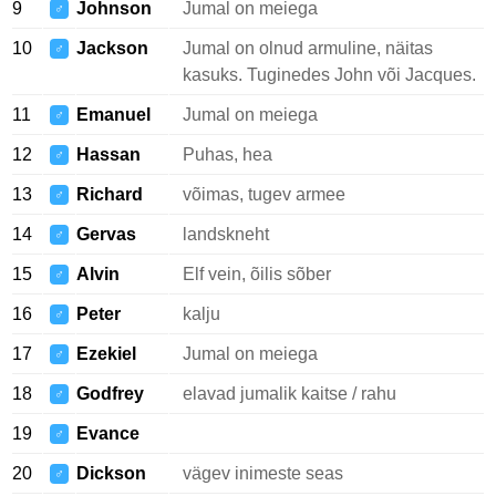
9
Johnson
Jumal on meiega
♂
10
Jackson
Jumal on olnud armuline, näitas
♂
kasuks. Tuginedes John või Jacques.
11
Emanuel
Jumal on meiega
♂
12
Hassan
Puhas, hea
♂
13
Richard
võimas, tugev armee
♂
14
Gervas
landskneht
♂
15
Alvin
Elf vein, õilis sõber
♂
16
Peter
kalju
♂
17
Ezekiel
Jumal on meiega
♂
18
Godfrey
elavad jumalik kaitse / rahu
♂
19
Evance
♂
20
Dickson
vägev inimeste seas
♂