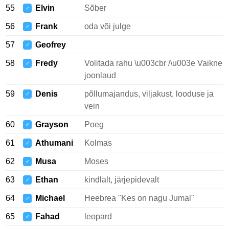
55
Elvin
Sõber
♂
56
Frank
oda või julge
♂
57
Geofrey
♂
58
Fredy
Volitada rahu \u003cbr /\u003e Vaikne
♂
joonlaud
59
Denis
põllumajandus, viljakust, looduse ja
♂
vein
60
Grayson
Poeg
♂
61
Athumani
Kolmas
♂
62
Musa
Moses
♂
63
Ethan
kindlalt, järjepidevalt
♂
64
Michael
Heebrea "Kes on nagu Jumal"
♂
65
Fahad
leopard
♂