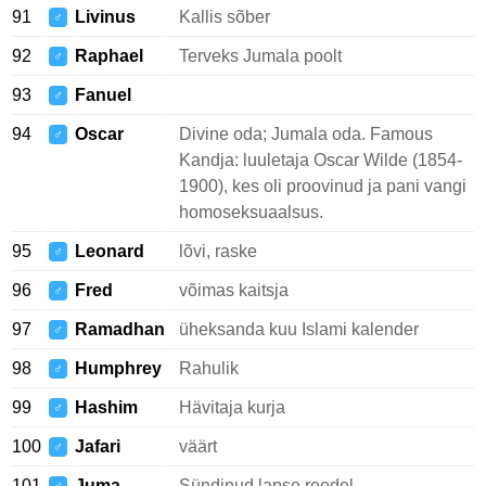
91
Livinus
Kallis sõber
♂
92
Raphael
Terveks Jumala poolt
♂
93
Fanuel
♂
94
Oscar
Divine oda; Jumala oda. Famous
♂
Kandja: luuletaja Oscar Wilde (1854-
1900), kes oli proovinud ja pani vangi
homoseksuaalsus.
95
Leonard
lõvi, raske
♂
96
Fred
võimas kaitsja
♂
97
Ramadhan
üheksanda kuu Islami kalender
♂
98
Humphrey
Rahulik
♂
99
Hashim
Hävitaja kurja
♂
100
Jafari
väärt
♂
101
Juma
Sündinud lapse reedel