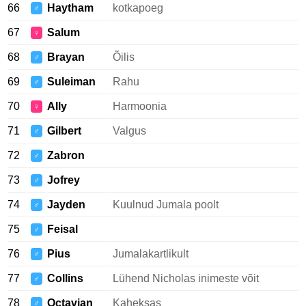
66
Haytham
kotkapoeg
♂
67
Salum
♀
68
Brayan
Õilis
♂
69
Suleiman
Rahu
♂
70
Ally
Harmoonia
♀
71
Gilbert
Valgus
♂
72
Zabron
♂
73
Jofrey
♂
74
Jayden
Kuulnud Jumala poolt
♂
75
Feisal
♂
76
Pius
Jumalakartlikult
♂
77
Collins
Lühend Nicholas inimeste võit
♂
78
Octavian
Kaheksas
♂