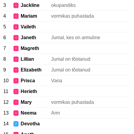
3
Jackline
okupandiks
♀
4
Mariam
vormikas puhastada
♀
5
Vaileth
♀
6
Janeth
Jumal, kes on armuline
♀
7
Magreth
♀
8
Lillian
Jumal on tõotanud
♀
9
Elizabeth
Jumal on tõotanud
♀
10
Prisca
Vana
♀
11
Herieth
♀
12
Mary
vormikas puhastada
♀
13
Neema
Arm
♀
14
Devotha
♂