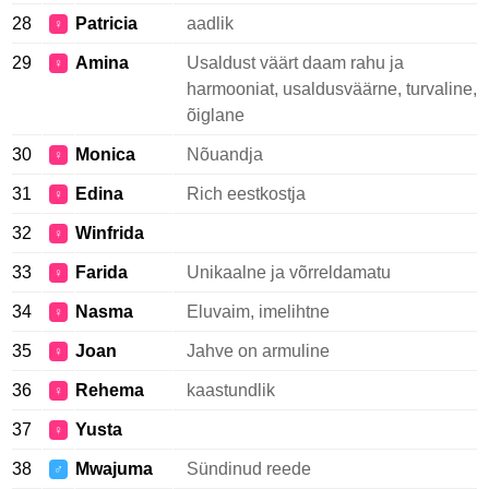
28
Patricia
aadlik
♀
29
Amina
Usaldust väärt daam rahu ja
♀
harmooniat, usaldusväärne, turvaline,
õiglane
30
Monica
Nõuandja
♀
31
Edina
Rich eestkostja
♀
32
Winfrida
♀
33
Farida
Unikaalne ja võrreldamatu
♀
34
Nasma
Eluvaim, imelihtne
♀
35
Joan
Jahve on armuline
♀
36
Rehema
kaastundlik
♀
37
Yusta
♀
38
Mwajuma
Sündinud reede
♂