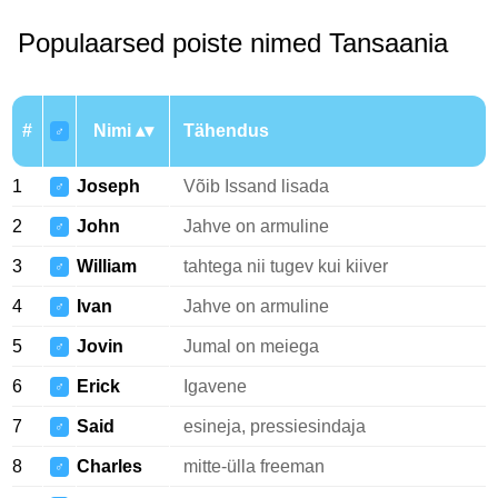
Populaarsed poiste nimed Tansaania
#
Nimi
Tähendus
♂
1
Joseph
Võib Issand lisada
♂
2
John
Jahve on armuline
♂
3
William
tahtega nii tugev kui kiiver
♂
4
Ivan
Jahve on armuline
♂
5
Jovin
Jumal on meiega
♂
6
Erick
Igavene
♂
7
Said
esineja, pressiesindaja
♂
8
Charles
mitte-ülla freeman
♂