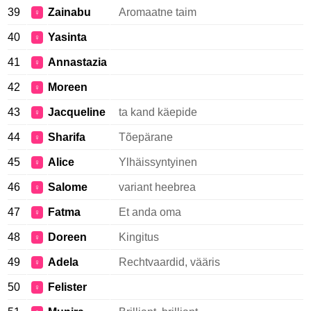
39
Zainabu
Aromaatne taim
♀
40
Yasinta
♀
41
Annastazia
♀
42
Moreen
♀
43
Jacqueline
ta kand käepide
♀
44
Sharifa
Tõepärane
♀
45
Alice
Ylhäissyntyinen
♀
46
Salome
variant heebrea
♀
47
Fatma
Et anda oma
♀
48
Doreen
Kingitus
♀
49
Adela
Rechtvaardid, vääris
♀
50
Felister
♀