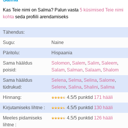
Kas Teie nimi on Salma? Palun vasta
5 küsimised Teie nimi
kohta
seda profiili arendamiseks
Tähendus:
Sugu:
Naine
Päritolu:
Hispaania
Sama hääldus
Solomon
,
Salem
,
Salim
,
Saleem
,
poisid:
Salam
,
Salman
,
Salaam
,
Shalom
Sama hääldus
Selena
,
Selma
,
Selina
,
Salome
,
tüdrukud:
Selene
,
Salina
,
Shalini
,
Salima
Hinnang:
4.5/5 punktid
171 hääli
Kirjutamiseks lihtne :
4.5/5 punktid
130 hääli
Meeles pidamiseks
4.5/5 punktid
126 hääli
lihtne :