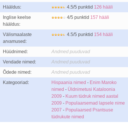
Hääldus:
4.5/5 punktid
126 hääli
Inglise keelse
4/5 punktid
157 hääli
hääldus:
Välismaalaste
4.5/5 punktid
154 hääli
arvamused:
Hüüdnimed:
Andmed puuduvad
Vendade nimed:
Andmed puuduvad
Õdede nimed:
Andmed puuduvad
Kategooriad:
Hispaania nimed
-
Enim Maroko
nimed
-
Üldnimetusi Kataloonia
2009
-
Kuum tüdruk nimed aastal
2009
-
Populaarsemad lapsele nime
2007
-
Populaarsed Prantsuse
tüdrukute nimed