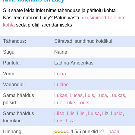
Siit saate leida infot nime tähenduse ja päritolu kohta
Kas Teie nimi on Lucy? Palun vasta
5 küsimised Teie nimi
kohta
seda profiili arendamiseks
Tähendus:
Säravad, sündinud koidikul
Sugu:
Naine
Päritolu:
Ladina-Ameerikas
Vorm:
Lucia
Variandid:
Lucine
Sama hääldus
Lukas
,
Lucas
,
Luis
,
Luca
,
Luukas
,
poisid:
Luc
,
Luke
,
Louis
Sama hääldus
Liisa
,
Liis
,
Liisi
,
Luisa
,
Liz
,
Lucia
,
tüdrukud:
Lois
,
Liza
Hinnang:
4.5/5 punktid
271 hääli