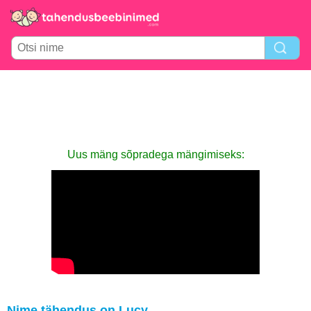
Uus mäng sõpradega mängimiseks:
Nime tähendus on Lucy