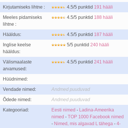
Kirjutamiseks lihtne :
4.5/5 punktid
191 hääli
Meeles pidamiseks
4.5/5 punktid
188 hääli
lihtne :
Hääldus:
4.5/5 punktid
187 hääli
Inglise keelse
5/5 punktid
240 hääli
hääldus:
Välismaalaste
4.5/5 punktid
241 hääli
arvamused:
Hüüdnimed:
Vendade nimed:
Andmed puuduvad
Õdede nimed:
Andmed puuduvad
Kategooriad:
Eesti nimed
-
Ladina-Ameerika
nimed
-
TOP 1000 Facebook nimed
-
Nimed, mis algavad L tähega
-
4-