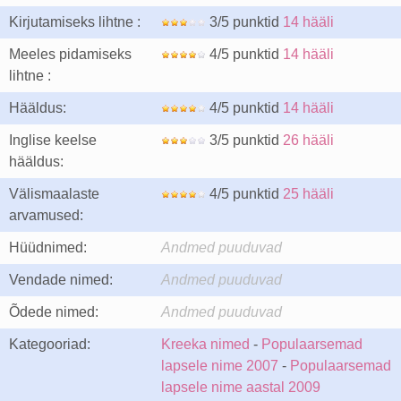
Kirjutamiseks lihtne :
3/5 punktid
14 hääli
Meeles pidamiseks
4/5 punktid
14 hääli
lihtne :
Hääldus:
4/5 punktid
14 hääli
Inglise keelse
3/5 punktid
26 hääli
hääldus:
Välismaalaste
4/5 punktid
25 hääli
arvamused:
Hüüdnimed:
Andmed puuduvad
Vendade nimed:
Andmed puuduvad
Õdede nimed:
Andmed puuduvad
Kategooriad:
Kreeka nimed
-
Populaarsemad
lapsele nime 2007
-
Populaarsemad
lapsele nime aastal 2009