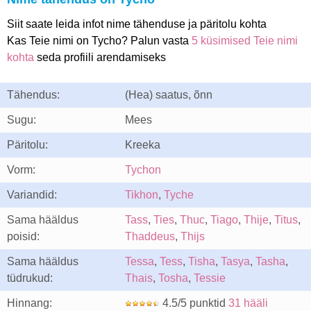
Siit saate leida infot nime tähenduse ja päritolu kohta
Kas Teie nimi on Tycho? Palun vasta
5 küsimised Teie nimi
kohta
seda profiili arendamiseks
Tähendus:
(Hea) saatus, õnn
Sugu:
Mees
Päritolu:
Kreeka
Vorm:
Tychon
Variandid:
Tikhon
,
Tyche
Sama hääldus
Tass
,
Ties
,
Thuc
,
Tiago
,
Thije
,
Titus
,
poisid:
Thaddeus
,
Thijs
Sama hääldus
Tessa
,
Tess
,
Tisha
,
Tasya
,
Tasha
,
tüdrukud:
Thais
,
Tosha
,
Tessie
Hinnang:
4.5/5 punktid
31 hääli