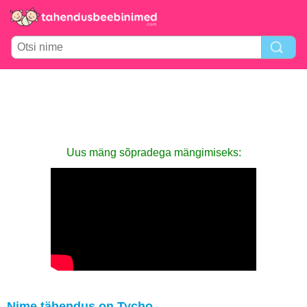
Uus mäng sõpradega mängimiseks:
Nime tähendus on Tycho