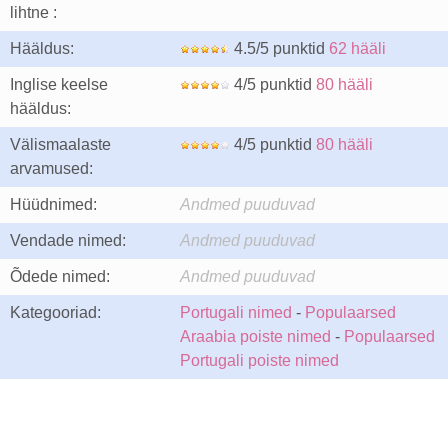
lihtne :
Hääldus:
4.5/5 punktid
62 hääli
Inglise keelse
4/5 punktid
80 hääli
hääldus:
Välismaalaste
4/5 punktid
80 hääli
arvamused:
Hüüdnimed:
Andmed puuduvad
Vendade nimed:
Andmed puuduvad
Õdede nimed:
Andmed puuduvad
Kategooriad:
Portugali nimed
-
Populaarsed
Araabia poiste nimed
-
Populaarsed
Portugali poiste nimed