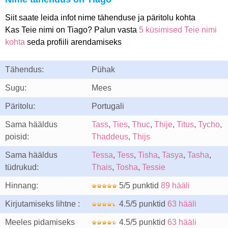
Siit saate leida infot nime tähenduse ja päritolu kohta
Kas Teie nimi on Tiago? Palun vasta
5 küsimised Teie nimi
kohta
seda profiili arendamiseks
Tähendus:
Pühak
Sugu:
Mees
Päritolu:
Portugali
Sama hääldus
Tass
,
Ties
,
Thuc
,
Thije
,
Titus
,
Tycho
,
poisid:
Thaddeus
,
Thijs
Sama hääldus
Tessa
,
Tess
,
Tisha
,
Tasya
,
Tasha
,
tüdrukud:
Thais
,
Tosha
,
Tessie
Hinnang:
5/5 punktid
89 hääli
Kirjutamiseks lihtne :
4.5/5 punktid
63 hääli
Meeles pidamiseks
4.5/5 punktid
63 hääli