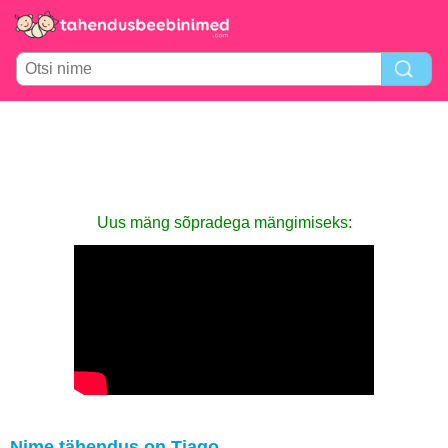
Uus mäng sõpradega mängimiseks:
Nime tähendus on Tiago