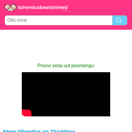
Proovi seda uut peomängu:
Nime tähendus on Thaddeus