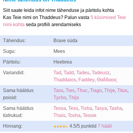
Siit saate leida infot nime tähenduse ja päritolu kohta
Kas Teie nimi on Thaddeus? Palun vasta
5 küsimised Teie
nimi kohta
seda profiili arendamiseks
Tähendus:
Brave süda
Sugu:
Mees
Päritolu:
Heebrea
Variandid:
Tad
,
Tadd
,
Tadeu
,
Tadeusz
,
Thaddaios
,
Faddey
,
Θαδδαιος
Sama hääldus
Tass
,
Ties
,
Thuc
,
Tiago
,
Thije
,
Titus
,
poisid:
Tycho
,
Thijs
Sama hääldus
Tessa
,
Tess
,
Tisha
,
Tasya
,
Tasha
,
tüdrukud:
Thais
,
Tosha
,
Tessie
Hinnang:
4.5/5 punktid
7 hääli