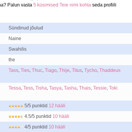
ha? Palun vasta
5 küsimised Teie nimi kohta
seda profiili
Sündinud jõulud
Naine
Swahilis
the
Tass
,
Ties
,
Thuc
,
Tiago
,
Thije
,
Titus
,
Tycho
,
Thaddeus
Tessa
,
Tess
,
Tisha
,
Tasya
,
Tasha
,
Thais
,
Tessie
,
Toki
5/5 punktid
12 hääli
4.5/5 punktid
10 hääli
4/5 punktid
10 hääli