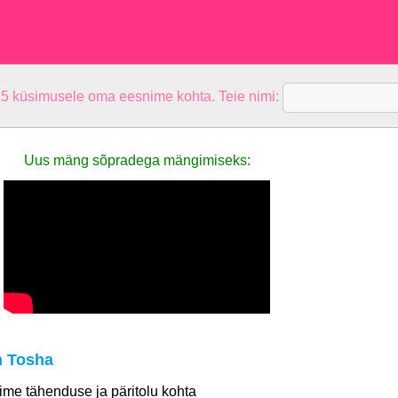
 5 küsimusele oma eesnime kohta. Teie nimi:
Uus mäng sõpradega mängimiseks:
n Tosha
 nime tähenduse ja päritolu kohta