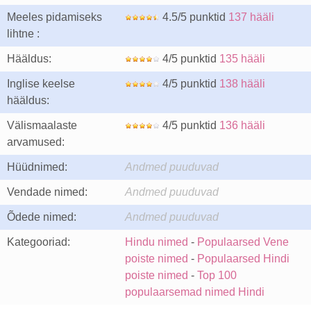
Meeles pidamiseks
4.5/5 punktid
137 hääli
lihtne :
Hääldus:
4/5 punktid
135 hääli
Inglise keelse
4/5 punktid
138 hääli
hääldus:
Välismaalaste
4/5 punktid
136 hääli
arvamused:
Hüüdnimed:
Andmed puuduvad
Vendade nimed:
Andmed puuduvad
Õdede nimed:
Andmed puuduvad
Kategooriad:
Hindu nimed
-
Populaarsed Vene
poiste nimed
-
Populaarsed Hindi
poiste nimed
-
Top 100
populaarsemad nimed Hindi