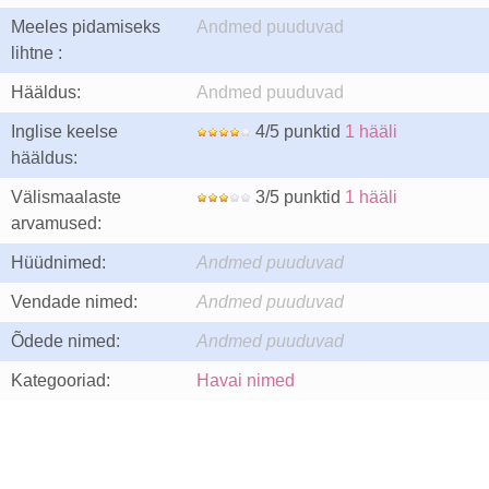
Meeles pidamiseks
Andmed puuduvad
lihtne :
Hääldus:
Andmed puuduvad
Inglise keelse
4/5 punktid
1 hääli
hääldus:
Välismaalaste
3/5 punktid
1 hääli
arvamused:
Hüüdnimed:
Andmed puuduvad
Vendade nimed:
Andmed puuduvad
Õdede nimed:
Andmed puuduvad
Kategooriad:
Havai nimed