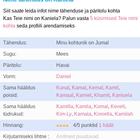
Siit saate leida infot nime tähenduse ja päritolu kohta
Kas Teie nimi on Kaniela? Palun vasta
5 küsimised Teie nimi
kohta
seda profiili arendamiseks
Tähendus:
Minu kohtunik on Jumal
Sugu:
Mees
Päritolu:
Havai
Vorm:
Daniel
Sama hääldus
Kunal
,
Kamal
,
Kemal
,
Kamil
,
poisid:
Kamaal
,
Kamiel
,
Khamil
,
Kamuela
Sama hääldus
Kamilla
,
Kamila
,
Komal
,
Keneli
,
tüdrukud:
Kim-Ly
,
Kamala
,
Kinnella
,
Kamilah
Hinnang:
4/5 punktid
1 hääli
Kirjutamiseks lihtne :
Andmed puuduvad