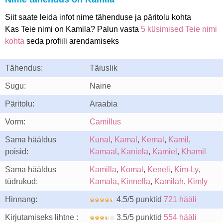
Siit saate leida infot nime tähenduse ja päritolu kohta
Kas Teie nimi on Kamila? Palun vasta
5 küsimised Teie nimi
kohta
seda profiili arendamiseks
Tähendus:
Täiuslik
Sugu:
Naine
Päritolu:
Araabia
Vorm:
Camillus
Sama hääldus
Kunal
,
Kamal
,
Kemal
,
Kamil
,
poisid:
Kamaal
,
Kaniela
,
Kamiel
,
Khamil
Sama hääldus
Kamilla
,
Komal
,
Keneli
,
Kim-Ly
,
tüdrukud:
Kamala
,
Kinnella
,
Kamilah
,
Kimly
Hinnang:
4.5/5 punktid
721 hääli
Kirjutamiseks lihtne :
3.5/5 punktid
554 hääli