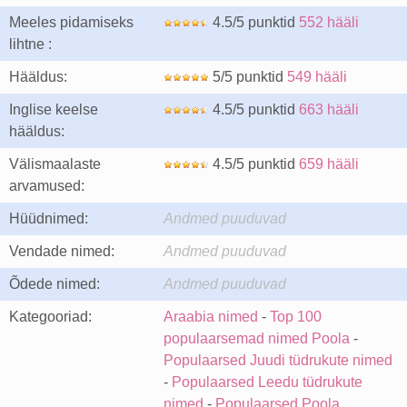
Meeles pidamiseks
4.5/5 punktid
552 hääli
lihtne :
Hääldus:
5/5 punktid
549 hääli
Inglise keelse
4.5/5 punktid
663 hääli
hääldus:
Välismaalaste
4.5/5 punktid
659 hääli
arvamused:
Hüüdnimed:
Andmed puuduvad
Vendade nimed:
Andmed puuduvad
Õdede nimed:
Andmed puuduvad
Kategooriad:
Araabia nimed
-
Top 100
populaarsemad nimed Poola
-
Populaarsed Juudi tüdrukute nimed
-
Populaarsed Leedu tüdrukute
nimed
-
Populaarsed Poola