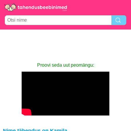
Proovi seda uut peomängu:
Nime tähendus on Kamila