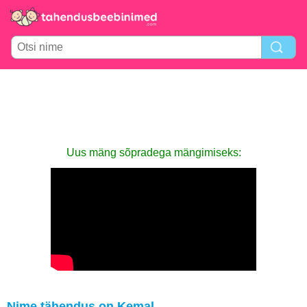
Uus mäng sõpradega mängimiseks:
Nime tähendus on Kemal