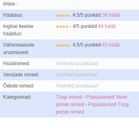
lihtne :
Hääldus:
4.5/5 punktid
36 hääli
Inglise keelse
4/5 punktid
44 hääli
hääldus:
Välismaalaste
4.5/5 punktid
43 hääli
arvamused:
Hüüdnimed:
Andmed puuduvad
Vendade nimed:
Andmed puuduvad
Õdede nimed:
Andmed puuduvad
Kategooriad:
Türgi nimed
-
Populaarsed Vene
poiste nimed
-
Populaarsed Türgi
poiste nimed