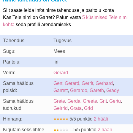
Siit saate leida infot nime tähenduse ja päritolu kohta
Kas Teie nimi on Garret? Palun vasta
5 küsimised Teie nimi
kohta
seda profiili arendamiseks
Tähendus:
Tugevus
Sugu:
Mees
Päritolu:
Iiri
Vorm:
Gerard
Sama hääldus
Gert
,
Gerard
,
Gerrit
,
Gerhard
,
poisid:
Garrett
,
Gerardo
,
Gareth
,
Grady
Sama hääldus
Grete
,
Gerda
,
Greete
,
Grit
,
Gertu
,
tüdrukud:
Geirrid
,
Grata
,
Grid
Hinnang:
5/5 punktid
2 hääli
Kirjutamiseks lihtne :
1.5/5 punktid
2 hääli