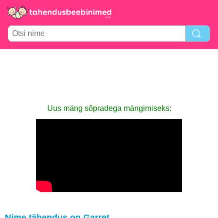
Uus mäng sõpradega mängimiseks:
Nime tähendus on Garret