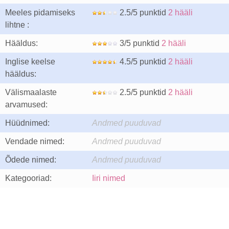
Meeles pidamiseks
2.5/5 punktid
2 hääli
lihtne :
Hääldus:
3/5 punktid
2 hääli
Inglise keelse
4.5/5 punktid
2 hääli
hääldus:
Välismaalaste
2.5/5 punktid
2 hääli
arvamused:
Hüüdnimed:
Andmed puuduvad
Vendade nimed:
Andmed puuduvad
Õdede nimed:
Andmed puuduvad
Kategooriad:
Iiri nimed