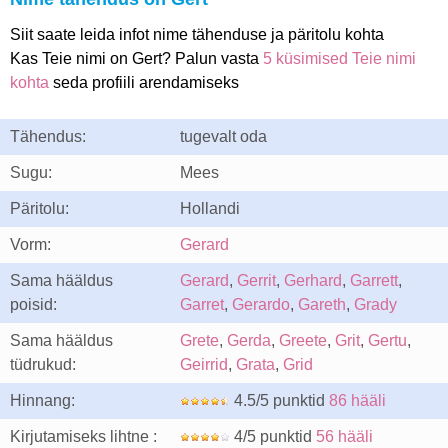
Siit saate leida infot nime tähenduse ja päritolu kohta
Kas Teie nimi on Gert? Palun vasta
5 küsimised Teie nimi
kohta
seda profiili arendamiseks
Tähendus:
tugevalt oda
Sugu:
Mees
Päritolu:
Hollandi
Vorm:
Gerard
Sama hääldus
Gerard
,
Gerrit
,
Gerhard
,
Garrett
,
poisid:
Garret
,
Gerardo
,
Gareth
,
Grady
Sama hääldus
Grete
,
Gerda
,
Greete
,
Grit
,
Gertu
,
tüdrukud:
Geirrid
,
Grata
,
Grid
Hinnang:
4.5/5 punktid
86 hääli
Kirjutamiseks lihtne :
4/5 punktid
56 hääli