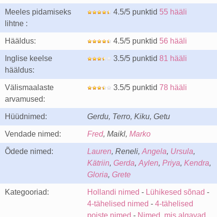
Meeles pidamiseks
4.5/5 punktid
55 hääli
lihtne :
Hääldus:
4.5/5 punktid
56 hääli
Inglise keelse
3.5/5 punktid
81 hääli
hääldus:
Välismaalaste
3.5/5 punktid
78 hääli
arvamused:
Hüüdnimed:
Gerdu, Terro, Kiku, Getu
Vendade nimed:
Fred
, Maikl,
Marko
Õdede nimed:
Lauren
, Reneli,
Angela
,
Ursula
,
Kätriin
,
Gerda
,
Aylen
,
Priya
,
Kendra
,
Gloria
,
Grete
Kategooriad:
Hollandi nimed
-
Lühikesed sõnad
-
4-tähelised nimed
-
4-tähelised
poiste nimed
-
Nimed, mis algavad