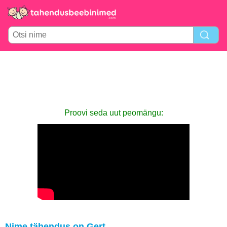
Proovi seda uut peomängu:
Nime tähendus on Gert