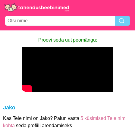
Proovi seda uut peomängu:
Jako
Kas Teie nimi on Jako? Palun vasta
5 küsimised Teie nimi
kohta
seda profiili arendamiseks