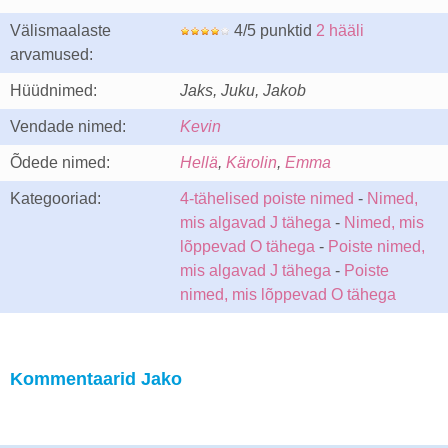
Välismaalaste
4/5 punktid
2 hääli
arvamused:
Hüüdnimed:
Jaks, Juku, Jakob
Vendade nimed:
Kevin
Õdede nimed:
Hellä
,
Kärolin
,
Emma
Kategooriad:
4-tähelised poiste nimed
-
Nimed,
mis algavad J tähega
-
Nimed, mis
lõppevad O tähega
-
Poiste nimed,
mis algavad J tähega
-
Poiste
nimed, mis lõppevad O tähega
Kommentaarid Jako