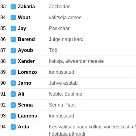
83
Zakaria
Zacharias
♂
84
Wout
valitseja armee
♂
85
Jay
Pasknäär
♂
86
Berend
Julge nagu karu.
♂
87
Ayoub
Töö
♂
88
Xander
kaitsja, afweerder meeste
♂
89
Lorenzo
tunnustatud
♂
90
Jarno
Jahve asutab
♂
91
Ali
Noble, Sublime
♂
92
Senna
Senna Plant
♂
93
Laurens
tunnustatud
♂
94
Arda
Kes valitseb nagu kotkas või eestkostja /
♂
hooldaja pärandi