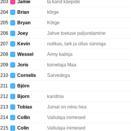
203
Jamie
ta kand käepide
♀
204
Brian
kõrge
♂
205
Bryan
Kõrge
♂
206
Joey
Jahve toetuse paljundamine
♂
207
Kevin
nutikas, tark ja üllas sünniga
♂
208
Wessel
Army kaitsja
♂
209
Joris
toimetaja Maa
♂
210
Cornelis
Sarvedega
♂
211
Björn
♂
212
Bjorn
kandma
♂
213
Tobias
Jumal on minu hea
♂
214
Collin
Vallutaja inimesed
♂
215
Colin
Vallutaja inimesed
♂