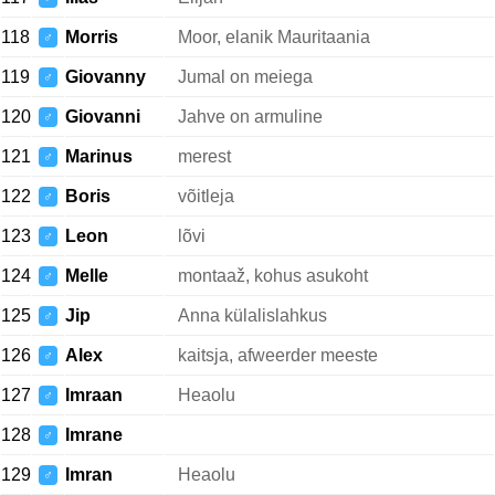
118
Morris
Moor, elanik Mauritaania
♂
119
Giovanny
Jumal on meiega
♂
120
Giovanni
Jahve on armuline
♂
121
Marinus
merest
♂
122
Boris
võitleja
♂
123
Leon
lõvi
♂
124
Melle
montaaž, kohus asukoht
♂
125
Jip
Anna külalislahkus
♂
126
Alex
kaitsja, afweerder meeste
♂
127
Imraan
Heaolu
♂
128
Imrane
♂
129
Imran
Heaolu
♂