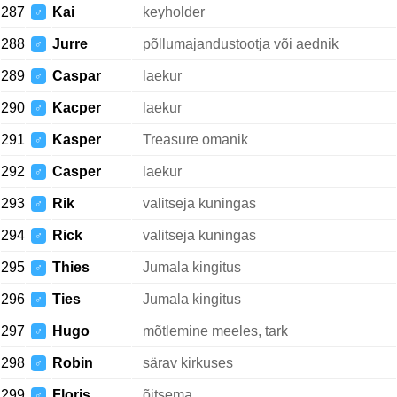
287
Kai
keyholder
♂
288
Jurre
põllumajandustootja või aednik
♂
289
Caspar
laekur
♂
290
Kacper
laekur
♂
291
Kasper
Treasure omanik
♂
292
Casper
laekur
♂
293
Rik
valitseja kuningas
♂
294
Rick
valitseja kuningas
♂
295
Thies
Jumala kingitus
♂
296
Ties
Jumala kingitus
♂
297
Hugo
mõtlemine meeles, tark
♂
298
Robin
särav kirkuses
♂
299
Floris
õitsema
♂