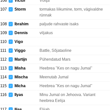
106
Victor
Võitja
♂
107
Storm
tormakas liikumine, torm, vägivaldne
♂
rünnak
108
Ibrahim
paljude rahvaste isaks
♂
109
Dennis
viljakus
♂
110
Vigo
♂
111
Viggo
Battle, Sõjataoline
♂
112
Martijn
Pühendatud Mars
♂
113
Misha
Heebrea "Kes on nagu Jumal"
♂
114
Mischa
Meenutab Jumal
♂
115
Micha
Heebrea "Kes on nagu Jumal"
♂
116
Ilyas
Minu Jumal on Jehoova. Variant
♂
heebrea Eelija
117
Ilias
Elijah
♂