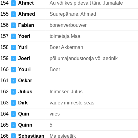
154
Ahmet
Au või kes pidevalt tänu Jumalale
♂
155
Ahmed
Suurepärane, Ahmad
♂
156
Fabian
bonenverbouwer
♂
157
Yoeri
toimetaja Maa
♂
158
Yuri
Boer Akkerman
♂
159
Joeri
põllumajandustootja või aednik
♂
160
Youri
Boer
♂
161
Oskar
♂
162
Julius
Inimesed Julus
♂
163
Dirk
vägev inimeste seas
♂
164
Quin
viies
♂
165
Quinn
5.
♂
166
Sebastiaan
Majesteetlik
♂