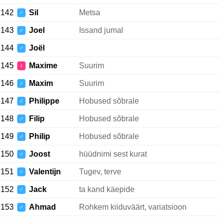
142
Sil
Metsa
♂
143
Joel
Issand jumal
♂
144
Joël
♂
145
Maxime
Suurim
♀
146
Maxim
Suurim
♂
147
Philippe
Hobused sõbrale
♂
148
Filip
Hobused sõbrale
♂
149
Philip
Hobused sõbrale
♂
150
Joost
hüüdnimi sest kurat
♂
151
Valentijn
Tugev, terve
♂
152
Jack
ta kand käepide
♂
153
Ahmad
Rohkem kiiduväärt, variatsioon
♂