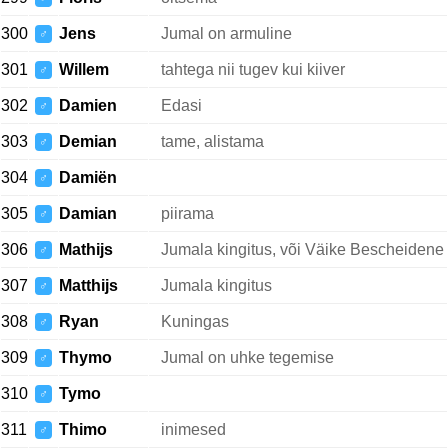
300
Jens
Jumal on armuline
♂
301
Willem
tahtega nii tugev kui kiiver
♂
302
Damien
Edasi
♂
303
Demian
tame, alistama
♂
304
Damiën
♂
305
Damian
piirama
♂
306
Mathijs
Jumala kingitus, või Väike Bescheidene
♂
307
Matthijs
Jumala kingitus
♂
308
Ryan
Kuningas
♂
309
Thymo
Jumal on uhke tegemise
♂
310
Tymo
♂
311
Thimo
inimesed
♂