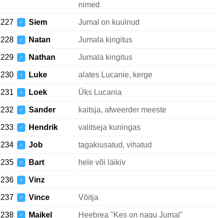
nimed
227
Siem
Jumal on kuulnud
♂
228
Natan
Jumala kingitus
♂
229
Nathan
Jumala kingitus
♂
230
Luke
alates Lucanie, kerge
♂
231
Loek
Üks Lucania
♂
232
Sander
kaitsja, afweerder meeste
♂
233
Hendrik
valitseja kuningas
♂
234
Job
tagakiusatud, vihatud
♂
235
Bart
hele või läikiv
♂
236
Vinz
♂
237
Vince
Võitja
♂
238
Maikel
Heebrea "Kes on nagu Jumal"
♂