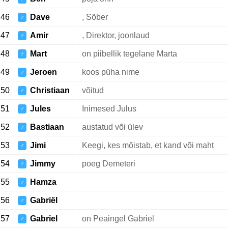
46
Dave
, Sõber
♂
47
Amir
, Direktor, joonlaud
♂
48
Mart
on piibellik tegelane Marta
♂
49
Jeroen
koos püha nime
♂
50
Christiaan
võitud
♂
51
Jules
Inimesed Julus
♂
52
Bastiaan
austatud või ülev
♂
53
Jimi
Keegi, kes mõistab, et kand või maht
♂
54
Jimmy
poeg Demeteri
♂
55
Hamza
♂
56
Gabriël
♂
57
Gabriel
on Peaingel Gabriel
♂