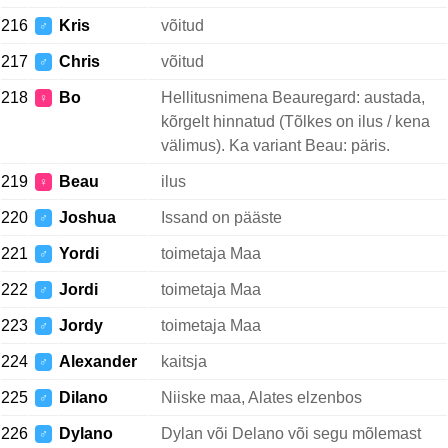
216
Kris
võitud
♂
217
Chris
võitud
♂
218
Bo
Hellitusnimena Beauregard: austada,
♀
kõrgelt hinnatud (Tõlkes on ilus / kena
välimus). Ka variant Beau: päris.
219
Beau
ilus
♀
220
Joshua
Issand on pääste
♂
221
Yordi
toimetaja Maa
♂
222
Jordi
toimetaja Maa
♂
223
Jordy
toimetaja Maa
♂
224
Alexander
kaitsja
♂
225
Dilano
Niiske maa, Alates elzenbos
♂
226
Dylano
Dylan või Delano või segu mõlemast
♂