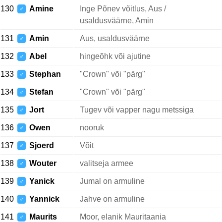
130
Amine
Inge Põnev võitlus, Aus /
♂
usaldusväärne, Amin
131
Amin
Aus, usaldusväärne
♂
132
Abel
hingeõhk või ajutine
♂
133
Stephan
"Crown" või "pärg"
♂
134
Stefan
"Crown" või "pärg"
♂
135
Jort
Tugev või vapper nagu metssiga
♂
136
Owen
nooruk
♂
137
Sjoerd
Võit
♂
138
Wouter
valitseja armee
♂
139
Yanick
Jumal on armuline
♂
140
Yannick
Jahve on armuline
♂
141
Maurits
Moor, elanik Mauritaania
♂