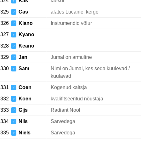
324
Kas
laekur
♂
325
Cas
alates Lucanie, kerge
♂
326
Kiano
Instrumendid võlur
♂
327
Kyano
♂
328
Keano
♂
329
Jan
Jumal on armuline
♂
330
Sam
Nimi on Jumal, kes seda kuulevad /
♂
kuulavad
331
Coen
Kogenud kaitsja
♂
332
Koen
kvalifitseeritud nõustaja
♂
333
Gijs
Radiant Nool
♂
334
Nils
Sarvedega
♂
335
Niels
Sarvedega
♂