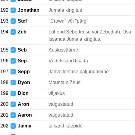
192
Jonathan
Jumala kingitus
♂
193
Stef
"Crown" või "pärg"
♂
194
Zeb
Lühend Sebedeuse või Zebediah. Osa
♂
Issanda Jumala kingitus.
195
Seb
Austusväärne
♂
196
Sep
Võib Issand lisada
♂
197
Sepp
Jahve toetuse paljundamine
♂
198
Dyon
Mountain Zeusi
♂
199
Dion
viljakus
♂
200
Aron
valgustatud
♂
201
Aaron
valgustatud
♂
202
Jaimy
ta kand käepide
♂