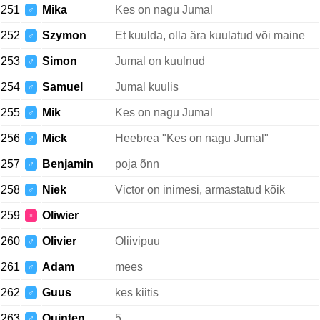
251
Mika
Kes on nagu Jumal
♂
252
Szymon
Et kuulda, olla ära kuulatud või maine
♂
253
Simon
Jumal on kuulnud
♂
254
Samuel
Jumal kuulis
♂
255
Mik
Kes on nagu Jumal
♂
256
Mick
Heebrea "Kes on nagu Jumal"
♂
257
Benjamin
poja õnn
♂
258
Niek
Victor on inimesi, armastatud kõik
♂
259
Oliwier
♀
260
Olivier
Oliivipuu
♂
261
Adam
mees
♂
262
Guus
kes kiitis
♂
263
Quinten
5.
♂