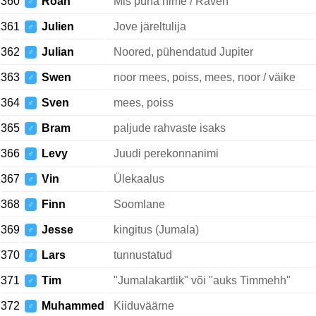
360
Roan
Mis püha nime / Raven
♂
361
Julien
Jove järeltulija
♂
362
Julian
Noored, pühendatud Jupiter
♂
363
Swen
noor mees, poiss, mees, noor / väike
♂
364
Sven
mees, poiss
♂
365
Bram
paljude rahvaste isaks
♂
366
Levy
Juudi perekonnanimi
♂
367
Vin
Ülekaalus
♂
368
Finn
Soomlane
♂
369
Jesse
kingitus (Jumala)
♂
370
Lars
tunnustatud
♂
371
Tim
"Jumalakartlik" või "auks Timmehh"
♂
372
Muhammed
Kiiduväärne
♂