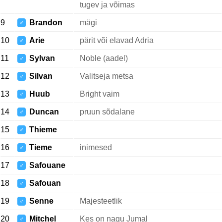
tugev ja võimas
9
Brandon
mägi
♂
10
Arie
pärit või elavad Adria
♂
11
Sylvan
Noble (aadel)
♂
12
Silvan
Valitseja metsa
♂
13
Huub
Bright vaim
♂
14
Duncan
pruun sõdalane
♂
15
Thieme
♂
16
Tieme
inimesed
♂
17
Safouane
♂
18
Safouan
♂
19
Senne
Majesteetlik
♂
20
Mitchel
Kes on nagu Jumal
♂