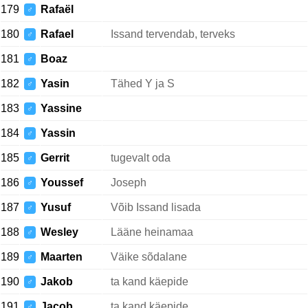
179
Rafaël
♂
180
Rafael
Issand tervendab, terveks
♂
181
Boaz
♂
182
Yasin
Tähed Y ja S
♂
183
Yassine
♂
184
Yassin
♂
185
Gerrit
tugevalt oda
♂
186
Youssef
Joseph
♂
187
Yusuf
Võib Issand lisada
♂
188
Wesley
Lääne heinamaa
♂
189
Maarten
Väike sõdalane
♂
190
Jakob
ta kand käepide
♂
191
Jacob
ta kand käepide
♂