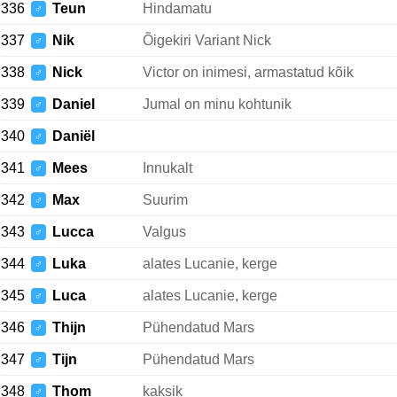
336
Teun
Hindamatu
♂
337
Nik
Õigekiri Variant Nick
♂
338
Nick
Victor on inimesi, armastatud kõik
♂
339
Daniel
Jumal on minu kohtunik
♂
340
Daniël
♂
341
Mees
Innukalt
♂
342
Max
Suurim
♂
343
Lucca
Valgus
♂
344
Luka
alates Lucanie, kerge
♂
345
Luca
alates Lucanie, kerge
♂
346
Thijn
Pühendatud Mars
♂
347
Tijn
Pühendatud Mars
♂
348
Thom
kaksik
♂