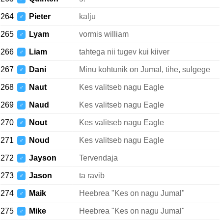
264
Pieter
kalju
♂
265
Lyam
vormis william
♂
266
Liam
tahtega nii tugev kui kiiver
♂
267
Dani
Minu kohtunik on Jumal, tihe, sulgege
♂
268
Naut
Kes valitseb nagu Eagle
♂
269
Naud
Kes valitseb nagu Eagle
♂
270
Nout
Kes valitseb nagu Eagle
♂
271
Noud
Kes valitseb nagu Eagle
♂
272
Jayson
Tervendaja
♂
273
Jason
ta ravib
♂
274
Maik
Heebrea "Kes on nagu Jumal"
♂
275
Mike
Heebrea "Kes on nagu Jumal"
♂