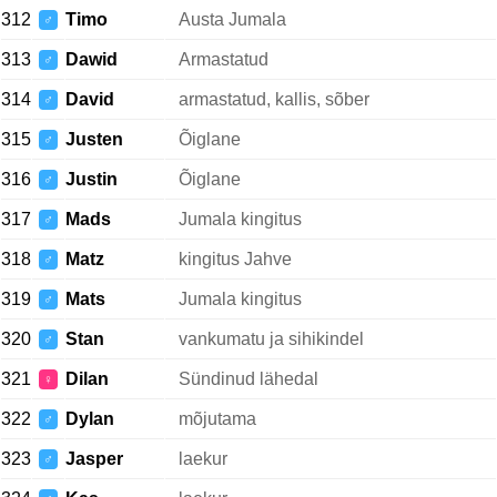
312
Timo
Austa Jumala
♂
313
Dawid
Armastatud
♂
314
David
armastatud, kallis, sõber
♂
315
Justen
Õiglane
♂
316
Justin
Õiglane
♂
317
Mads
Jumala kingitus
♂
318
Matz
kingitus Jahve
♂
319
Mats
Jumala kingitus
♂
320
Stan
vankumatu ja sihikindel
♂
321
Dilan
Sündinud lähedal
♀
322
Dylan
mõjutama
♂
323
Jasper
laekur
♂