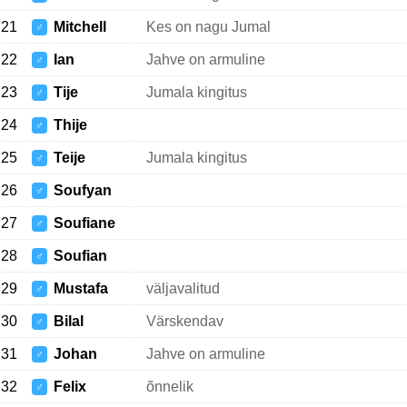
21
Mitchell
Kes on nagu Jumal
♂
22
Ian
Jahve on armuline
♂
23
Tije
Jumala kingitus
♂
24
Thije
♂
25
Teije
Jumala kingitus
♂
26
Soufyan
♂
27
Soufiane
♂
28
Soufian
♂
29
Mustafa
väljavalitud
♂
30
Bilal
Värskendav
♂
31
Johan
Jahve on armuline
♂
32
Felix
õnnelik
♂