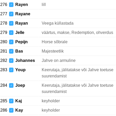
276
Rayen
lill
♂
277
Rayane
♂
278
Rayan
Veega küllastada
♂
279
Jelle
väärtus, makse, Redemption, ohverdus
♂
280
Pepijn
Horse sõbrale
♂
281
Bas
Majesteetlik
♂
282
Johannes
Jahve on armuline
♂
283
Youp
Keerutaja, jälitatakse või Jahve toetuse
♂
suurendamist
284
Joep
Keerutaja, jälitatakse või Jahve toetuse
♂
suurendamist
285
Kaj
keyholder
♂
286
Kay
keyholder
♂