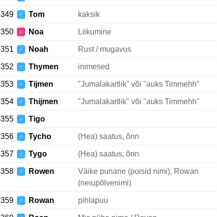
349
Tom
kaksik
♂
350
Noa
Liikumine
♀
351
Noah
Rust / mugavus
♂
352
Thymen
inimesed
♂
353
Tijmen
"Jumalakartlik" või "auks Timmehh"
♂
354
Thijmen
"Jumalakartlik" või "auks Timmehh"
♂
355
Tigo
♂
356
Tycho
(Hea) saatus, õnn
♂
357
Tygo
(Hea) saatus, õnn
♂
358
Rowen
Väike punane (poisid nimi), Rowan
♂
(neiupõlvenimi)
359
Rowan
pihlapuu
♂