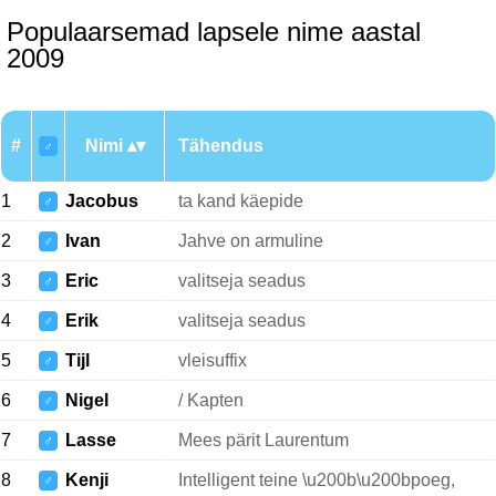
Populaarsemad lapsele nime aastal
2009
#
Nimi
Tähendus
♂
1
Jacobus
ta kand käepide
♂
2
Ivan
Jahve on armuline
♂
3
Eric
valitseja seadus
♂
4
Erik
valitseja seadus
♂
5
Tijl
vleisuffix
♂
6
Nigel
/ Kapten
♂
7
Lasse
Mees pärit Laurentum
♂
8
Kenji
Intelligent teine \u200b\u200bpoeg,
♂