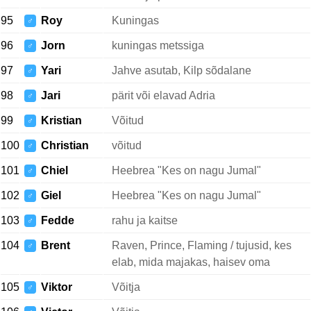
95
Roy
Kuningas
♂
96
Jorn
kuningas metssiga
♂
97
Yari
Jahve asutab, Kilp sõdalane
♂
98
Jari
pärit või elavad Adria
♂
99
Kristian
Võitud
♂
100
Christian
võitud
♂
101
Chiel
Heebrea "Kes on nagu Jumal"
♂
102
Giel
Heebrea "Kes on nagu Jumal"
♂
103
Fedde
rahu ja kaitse
♂
104
Brent
Raven, Prince, Flaming / tujusid, kes
♂
elab, mida majakas, haisev oma
105
Viktor
Võitja
♂