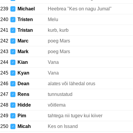
239
Michael
Heebrea "Kes on nagu Jumal"
♂
240
Tristen
Melu
♂
241
Tristan
kurb, kurb
♂
242
Marc
poeg Mars
♂
243
Mark
poeg Mars
♂
244
Kian
Vana
♂
245
Kyan
Vana
♂
246
Dean
alates või lähedal orus
♂
247
Rens
tunnustatud
♂
248
Hidde
võitlema
♂
249
Pim
tahtega nii tugev kui kiiver
♂
250
Micah
Kes on Issand
♂