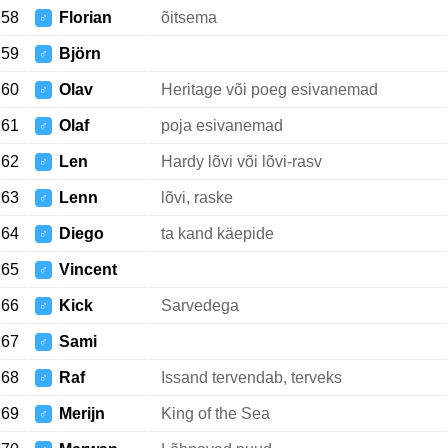
58
Florian
õitsema
♂
59
Björn
♂
60
Olav
Heritage või poeg esivanemad
♂
61
Olaf
poja esivanemad
♂
62
Len
Hardy lõvi või lõvi-rasv
♂
63
Lenn
lõvi, raske
♂
64
Diego
ta kand käepide
♂
65
Vincent
♂
66
Kick
Sarvedega
♂
67
Sami
♂
68
Raf
Issand tervendab, terveks
♂
69
Merijn
King of the Sea
♂