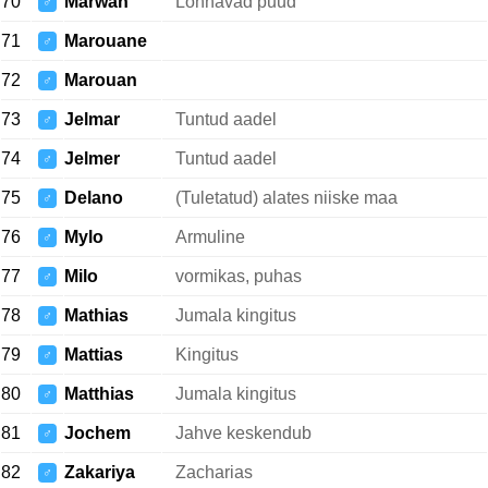
70
Marwan
Lõhnavad puud
♂
71
Marouane
♂
72
Marouan
♂
73
Jelmar
Tuntud aadel
♂
74
Jelmer
Tuntud aadel
♂
75
Delano
(Tuletatud) alates niiske maa
♂
76
Mylo
Armuline
♂
77
Milo
vormikas, puhas
♂
78
Mathias
Jumala kingitus
♂
79
Mattias
Kingitus
♂
80
Matthias
Jumala kingitus
♂
81
Jochem
Jahve keskendub
♂
82
Zakariya
Zacharias
♂