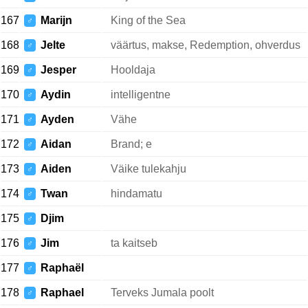
167
Marijn
King of the Sea
♂
168
Jelte
väärtus, makse, Redemption, ohverdus
♂
169
Jesper
Hooldaja
♂
170
Aydin
intelligentne
♂
171
Ayden
Vähe
♂
172
Aidan
Brand; e
♂
173
Aiden
Väike tulekahju
♂
174
Twan
hindamatu
♂
175
Djim
♂
176
Jim
ta kaitseb
♂
177
Raphaël
♂
178
Raphael
Terveks Jumala poolt
♂