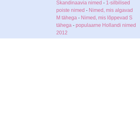
Skandinaavia nimed
-
1-silbilised
poiste nimed
-
Nimed, mis algavad
M tähega
-
Nimed, mis lõppevad S
tähega
-
populaarne Hollandi nimed
2012