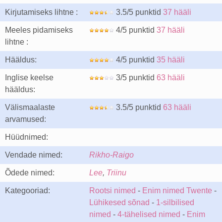
Kirjutamiseks lihtne :
3.5/5 punktid
37 hääli
Meeles pidamiseks
4/5 punktid
37 hääli
lihtne :
Hääldus:
4/5 punktid
35 hääli
Inglise keelse
3/5 punktid
63 hääli
hääldus:
Välismaalaste
3.5/5 punktid
63 hääli
arvamused:
Hüüdnimed:
Vendade nimed:
Rikho-Raigo
Õdede nimed:
Lee
,
Triinu
Kategooriad:
Rootsi nimed
-
Enim nimed Twente
-
Lühikesed sõnad
-
1-silbilised
nimed
-
4-tähelised nimed
-
Enim