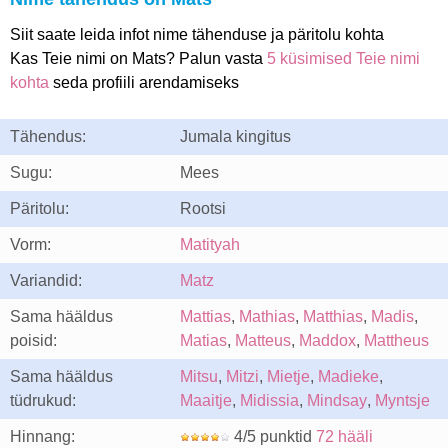
Siit saate leida infot nime tähenduse ja päritolu kohta
Kas Teie nimi on Mats? Palun vasta
5 küsimised Teie nimi
kohta
seda profiili arendamiseks
Tähendus:
Jumala kingitus
Sugu:
Mees
Päritolu:
Rootsi
Vorm:
Matityah
Variandid:
Matz
Sama hääldus
Mattias
,
Mathias
,
Matthias
,
Madis
,
poisid:
Matias
,
Matteus
,
Maddox
,
Mattheus
Sama hääldus
Mitsu
,
Mitzi
,
Mietje
,
Madieke
,
tüdrukud:
Maaitje
,
Midissia
,
Mindsay
,
Myntsje
Hinnang:
4/5 punktid
72 hääli