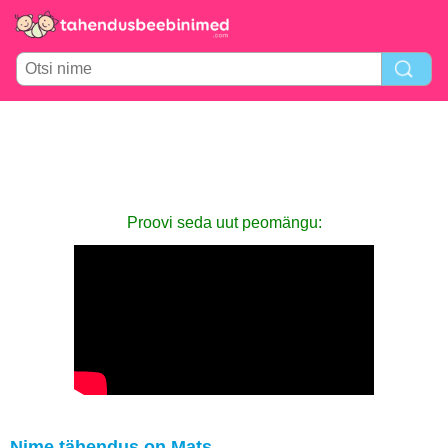
Proovi seda uut peomängu:
Nime tähendus on Mats