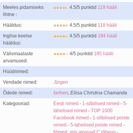
Meeles pidamiseks
4.5/5 punktid
119 hääli
lihtne :
Hääldus:
4.5/5 punktid
118 hääli
Inglise keelse
4.5/5 punktid
184 hääli
hääldus:
Välismaalaste
4/5 punktid
185 hääli
arvamused:
Hüüdnimed:
Vendade nimed:
Jürgen
Õdede nimed:
Iarlhen
, Eliisa Christina Chamanda
Kategooriad:
Eesti nimed
-
1-silbilised nimed
-
5-
tähelised nimed
-
TOP 1000
Facebook nimed
-
1-silbilised poiste
nimed
-
5-tähelised poiste nimed
-
Nimed, mis algavad C tähega
-