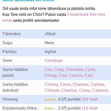
Siit saate leida infot nime tähenduse ja päritolu kohta
Kas Teie nimi on Chris? Palun vasta
5 küsimised Teie nimi
kohta
seda profiili arendamiseks
Tähendus:
võitud
Sugu:
Mees
Päritolu:
Inglise
Vorm:
Christiaan
Sama hääldus
Cris
,
Craig
,
Cherokee
,
Cyrus
,
poisid:
Chirag
,
Cruz
,
Cirocco
,
Cars
Sama hääldus
Chrissy
,
Ceres
,
Charissa
,
Carissa
,
tüdrukud:
Chrissie
,
Charisse
,
Crissy
,
Carressa
Hinnang:
4.5/5 punktid
204 hääli
Kirjutamiseks lihtne :
3.5/5 punktid
119 hääli