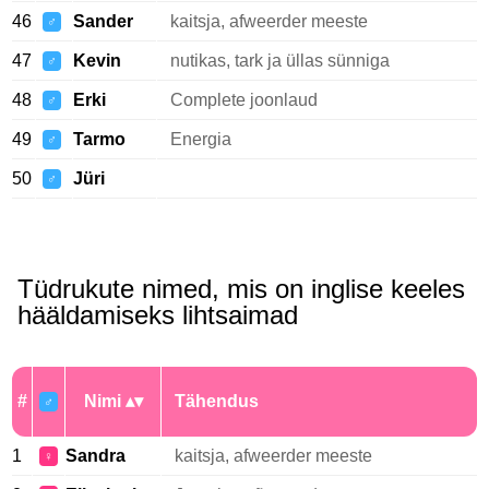
46
Sander
kaitsja, afweerder meeste
♂
47
Kevin
nutikas, tark ja üllas sünniga
♂
48
Erki
Complete joonlaud
♂
49
Tarmo
Energia
♂
50
Jüri
♂
Tüdrukute nimed, mis on inglise keeles
hääldamiseks lihtsaimad
#
Nimi
Tähendus
♂
1
Sandra
kaitsja, afweerder meeste
♀