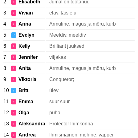
2
Elisabeth
Jumal on tõotanud
♀
3
Vivian
elav, täis elu
♀
4
Anna
Armuline, magus ja mõru, kurb
♀
5
Evelyn
Meeldiv, meeldiv
♂
6
Kelly
Brilliant juuksed
♀
7
Jennifer
viljakas
♀
8
Anita
Armuline, magus ja mõru, kurb
♀
9
Viktoria
Conqueror;
♀
10
Britt
ülev
♂
11
Emma
suur suur
♀
12
Olga
püha
♀
13
Aleksandra
Protector Inimkonna
♀
14
Andrea
Ihmismäinen, mehine, vapper
♀