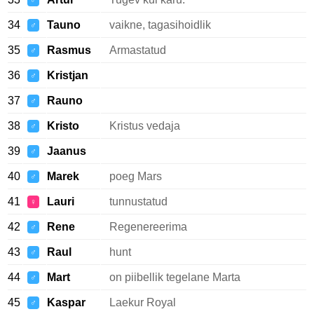
♂
34
Tauno
vaikne, tagasihoidlik
♂
35
Rasmus
Armastatud
♂
36
Kristjan
♂
37
Rauno
♂
38
Kristo
Kristus vedaja
♂
39
Jaanus
♂
40
Marek
poeg Mars
♂
41
Lauri
tunnustatud
♀
42
Rene
Regenereerima
♂
43
Raul
hunt
♂
44
Mart
on piibellik tegelane Marta
♂
45
Kaspar
Laekur Royal
♂