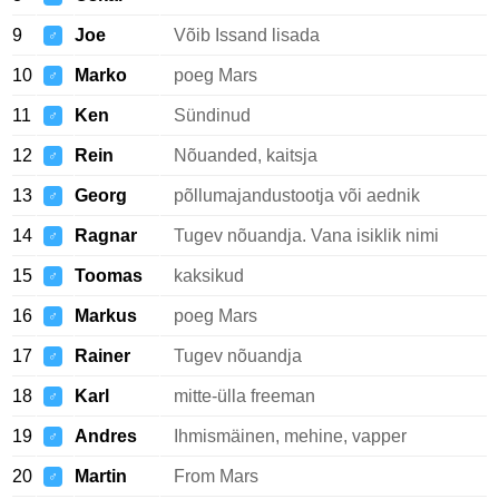
9
Joe
Võib Issand lisada
♂
10
Marko
poeg Mars
♂
11
Ken
Sündinud
♂
12
Rein
Nõuanded, kaitsja
♂
13
Georg
põllumajandustootja või aednik
♂
14
Ragnar
Tugev nõuandja. Vana isiklik nimi
♂
15
Toomas
kaksikud
♂
16
Markus
poeg Mars
♂
17
Rainer
Tugev nõuandja
♂
18
Karl
mitte-ülla freeman
♂
19
Andres
Ihmismäinen, mehine, vapper
♂
20
Martin
From Mars
♂