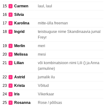
15
Carmen
laul, laul
♀
16
Silvia
♀
17
Karolina
mitte-ülla freeman
♀
18
Ingrid
teistsuguse nime Skandinaavia jumal
♀
Freyr
19
Merlin
meri
♀
20
Melissa
mesi
♀
21
Lilian
või kombinatsioon nimi Lili () ja Anna
♀
(armuline)
22
Astrid
jumalik ilu
♀
23
Krista
Võitud
♀
24
Iris
Vikerkaar
♀
25
Rosanna
Rose / põõsas
♀