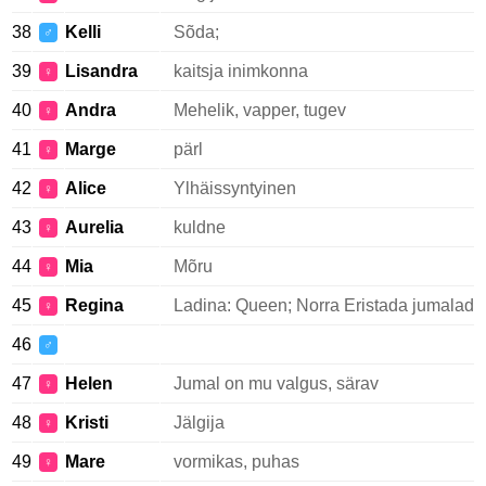
38
Kelli
Sõda;
♂
39
Lisandra
kaitsja inimkonna
♀
40
Andra
Mehelik, vapper, tugev
♀
41
Marge
pärl
♀
42
Alice
Ylhäissyntyinen
♀
43
Aurelia
kuldne
♀
44
Mia
Mõru
♀
45
Regina
Ladina: Queen; Norra Eristada jumalad
♀
46
♂
47
Helen
Jumal on mu valgus, särav
♀
48
Kristi
Jälgija
♀
49
Mare
vormikas, puhas
♀