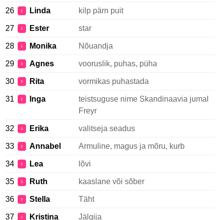
26
Linda
kilp pärn puit
♀
27
Ester
star
♀
28
Monika
Nõuandja
♀
29
Agnes
vooruslik, puhas, püha
♀
30
Rita
vormikas puhastada
♀
31
Inga
teistsuguse nime Skandinaavia jumal
♀
Freyr
32
Erika
valitseja seadus
♀
33
Annabel
Armuline, magus ja mõru, kurb
♀
34
Lea
lõvi
♀
35
Ruth
kaaslane või sõber
♀
36
Stella
Täht
♀
37
Kristina
Jälgija
♀