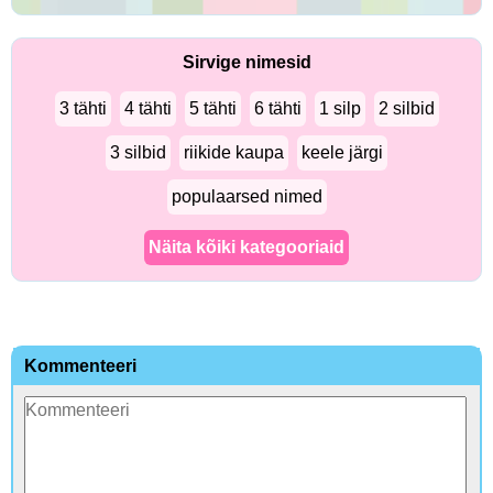
Sirvige nimesid
3 tähti
4 tähti
5 tähti
6 tähti
1 silp
2 silbid
3 silbid
riikide kaupa
keele järgi
populaarsed nimed
Näita kõiki kategooriaid
Kommenteeri