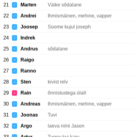
21
Marten
Väike sõdalane
♂
22
Andrei
Ihmismäinen, mehine, vapper
♂
23
Joosep
Soome kujul joseph
♂
24
Indrek
♂
25
Andrus
sõdalane
♂
26
Raigo
♂
27
Ranno
♂
28
Sten
kivist relv
♂
29
Rain
õnnistustega ülalt
♀
30
Andreas
Ihmismäinen, mehine, vapper
♂
31
Joonas
Tuvi
♂
32
Argo
laeva nimi Jason
♂
33
Artur
Tugev kui karu.