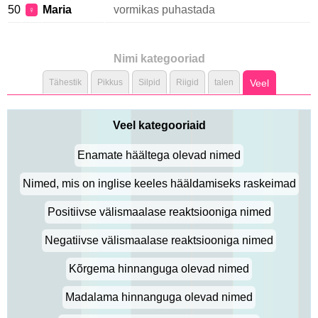
50
Maria
vormikas puhastada
♀
Nimi kategooriad
Tähestik
Pikkus
Silpid
Riigid
talen
Veel
Veel kategooriaid
Enamate häältega olevad nimed
Nimed, mis on inglise keeles hääldamiseks raskeimad
Positiivse välismaalase reaktsiooniga nimed
Negatiivse välismaalase reaktsiooniga nimed
Kõrgema hinnanguga olevad nimed
Madalama hinnanguga olevad nimed