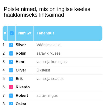
Poiste nimed, mis on inglise keeles
hääldamiseks lihtsaimad
#
Nimi
Tähendus
♂
1
Silver
Väärismetallid
♂
2
Robin
särav kirkuses
♂
3
Henri
valitseja kuningas
♂
4
Oliver
Üksteist
♂
5
Erik
valitseja seadus
♂
6
Rikardo
♀
7
Robert
särav hiilgus
♂
8
Oskar
♂