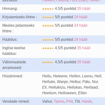
tüdrukud:
Heleen
,
Heliina
,
Hữu Loan
,
Hellen
Hinnang:
4.5/5 punktid
35 hääli
Kirjutamiseks lihtne :
5/5 punktid
24 hääli
Meeles pidamiseks
5/5 punktid
24 hääli
lihtne :
Hääldus:
5/5 punktid
24 hääli
Inglise keelse
4.5/5 punktid
35 hääli
hääldus:
Välismaalaste
4.5/5 punktid
35 hääli
arvamused:
Hüüdnimed:
Hellu, Heleene, Hellen, Leenu, Hell,
Helluke, Wanje, Helkur, Pätu, Nor,
Eli, Hellukiizu, Hellukas, Helilaad,
Heelium, Helloween, Ellen
Vendade nimed:
Vahur,
Tarmo
,
Priit
, Tiit,
Hardo
,