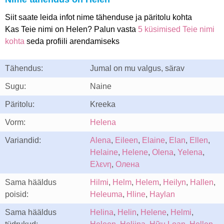
Siit saate leida infot nime tähenduse ja päritolu kohta
Kas Teie nimi on Helen? Palun vasta
5 küsimised Teie nimi
kohta
seda profiili arendamiseks
Tähendus:
Jumal on mu valgus, särav
Sugu:
Naine
Päritolu:
Kreeka
Vorm:
Helena
Variandid:
Alena
,
Eileen
,
Elaine
,
Elan
,
Ellen
,
Helaine
,
Helene
,
Olena
,
Yelena
,
Ελενη
,
Олена
Sama hääldus
Hilmi
,
Helm
,
Helem
,
Heilyn
,
Hallen
,
poisid:
Heleuma
,
Hline
,
Haylan
Sama hääldus
Helina
,
Helin
,
Helene
,
Helmi
,