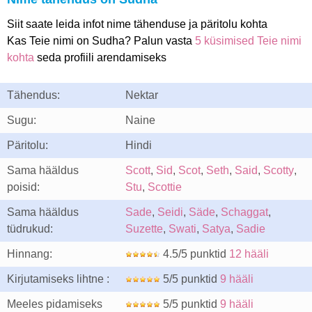
Siit saate leida infot nime tähenduse ja päritolu kohta
Kas Teie nimi on Sudha? Palun vasta
5 küsimised Teie nimi
kohta
seda profiili arendamiseks
Tähendus:
Nektar
Sugu:
Naine
Päritolu:
Hindi
Sama hääldus
Scott
,
Sid
,
Scot
,
Seth
,
Said
,
Scotty
,
poisid:
Stu
,
Scottie
Sama hääldus
Sade
,
Seidi
,
Säde
,
Schaggat
,
tüdrukud:
Suzette
,
Swati
,
Satya
,
Sadie
Hinnang:
4.5/5 punktid
12 hääli
Kirjutamiseks lihtne :
5/5 punktid
9 hääli
Meeles pidamiseks
5/5 punktid
9 hääli