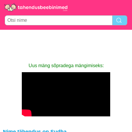
Uus mäng sõpradega mängimiseks:
Nime tähendus on Sudha