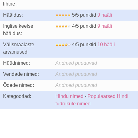
lihtne :
Hääldus:
5/5 punktid
9 hääli
Inglise keelse
4/5 punktid
9 hääli
hääldus:
Välismaalaste
4/5 punktid
10 hääli
arvamused:
Hüüdnimed:
Andmed puuduvad
Vendade nimed:
Andmed puuduvad
Õdede nimed:
Andmed puuduvad
Kategooriad:
Hindu nimed
-
Populaarsed Hindi
tüdrukute nimed